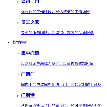
公司一角
现代化的工作环境，舒适整洁的工作场所
员工之家
专业的服务团队，为您提供高效的品质服务
出国搬家
集中托运
以众多客户群体为基础，以量换价物超所值
门到门
国内上门包装国外配送上门，高端定制触手可及
门到港
从您家收货运至目的国港口，经济实惠服务无忧