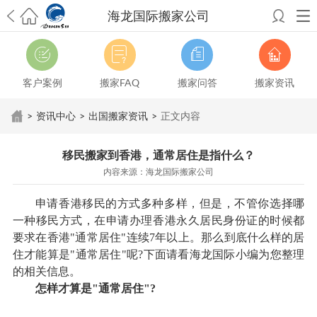
海龙国际搬家公司
希望邮寄国际包裹顺利，从广州市国际快递邮寄到新西兰哪个公司好？
澳洲海运搬家回广州报关清关要怎么做？注意事项有哪些？
青岛市国际
搬家服务到美国，搬家公司有哪些搬家方案？
大连市国际搬家服务到中
客户案例
搬家FAQ
搬家问答
搬家资讯
国台湾是一种怎样的体验？有人分享搬家经历吗？
从长沙市国际快递邮
寄到韩国有哪些国际快递方式？用哪种好？
法国家具国际海运回国的方
>
资讯中心
>
出国搬家资讯
>
正文内容
法有哪些？具体怎么操作？
国际搬家：家具海运到奥克兰怎么样能省
钱？
跨国搬家服务：扬州跨国搬家到加拿大怎么更有保障？
新冠疫情会
移民搬家到香港，通常居住是指什么？
影响国际搬家吗？上海搬家到新西兰旺格雷有点不一样
北京私人物品运
内容来源：海龙国际搬家公司
输到澳大利亚，移民如何跨国搬家？
上海移民搬家到塞浦路斯，国际搬
家怎么搬省钱？
昆明搬家到美国，如何打包才能对国际长途运输放心？
申请香港移民的方式多种多样，但是，不管你选择哪
从秦皇岛市托运到美国
从重庆市托运到美国
从上海市托运到澳大利亚
从
一种移民方式，在申请办理香港永久居民身份证的时候都
张家界市托运到美国
从厦门市托运到美国
从张家界市托运到美国
从上海
要求在香港"通常居住"连续7年以上。那么到底什么样的居
市搬家到柬埔寨
从上海市搬家到英国
从南京市搬家到加拿大
从大连市搬
住才能算是"通常居住"呢?下面请看海龙国际小编为您整理
家到英国
从佛山市搬家到美国
从北京市搬家到西班牙
的相关信息。
怎样才算是"通常居住"?