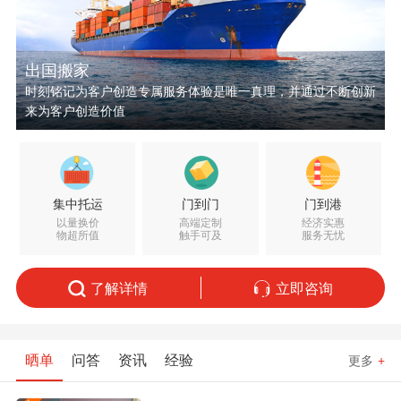
出国搬家
时刻铭记为客户创造专属服务体验是唯一真理，并通过不断创新
来为客户创造价值
集中托运
门到门
门到港
以量换价
高端定制
经济实惠
物超所值
触手可及
服务无忧
了解详情
立即咨询
晒单
问答
资讯
经验
更多
+