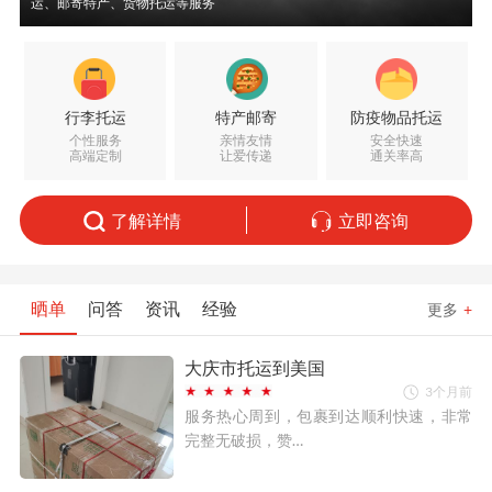
运、邮寄特产、货物托运等服务
行李托运
特产邮寄
防疫物品托运
个性服务
亲情友情
安全快速
高端定制
让爱传递
通关率高
了解详情
立即咨询
晒单
问答
资讯
经验
更多
+
大庆市托运到美国
3个月前
服务热心周到，包裹到达顺利快速，非常
完整无破损，赞…