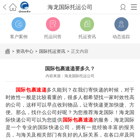
海龙国际托运公司
希望邮寄国际包裹顺利，从广州市国际快递邮寄到新西兰哪个公司好？
澳洲海运搬家回广州报关清关要怎么做？注意事项有哪些？
青岛市国际
搬家服务到美国，搬家公司有哪些搬家方案？
大连市国际搬家服务到中
客户案例
托运问答
托运资讯
动态追踪
国台湾是一种怎样的体验？有人分享搬家经历吗？
从长沙市国际快递邮
寄到韩国有哪些国际快递方式？用哪种好？
法国家具国际海运回国的方
>
资讯中心
>
国际托运资讯
>
正文内容
法有哪些？具体怎么操作？
国际搬家：家具海运到奥克兰怎么样能省
钱？
跨国搬家服务：扬州跨国搬家到加拿大怎么更有保障？
新冠疫情会
国际包裹速递要多久？
影响国际搬家吗？上海搬家到新西兰旺格雷有点不一样
北京私人物品运
内容来源：海龙国际托运公司
输到澳大利亚，移民如何跨国搬家？
上海移民搬家到塞浦路斯，国际搬
家怎么搬省钱？
昆明搬家到美国，如何打包才能对国际长途运输放心？
国际包裹速递
多久能到？在我们寄快递的时候，对于
从秦皇岛市托运到美国
从重庆市托运到美国
从上海市托运到澳大利亚
从
时效性一般是比较看重的，很多人都希望找一家时效性高
张家界市托运到美国
从厦门市托运到美国
从张家界市托运到美国
从南京
的公司，这样可以早点收到物品，让寄快递更加快捷、方
市搬家到加拿大
从大连市搬家到英国
从佛山市搬家到美国
从北京市搬家
便。那么，找什么公司好呢？为您推荐海龙国际！海龙国
到西班牙
从广州市搬家到比利时
从上海市搬家到意大利
际快递公司可以为您提供
国际包裹速递
的服务，海龙国际
是一个专业的国际快递公司，拥有一批经验丰富的报关
员，与海关及相关部门有良好的人际关系，在各口岸及同