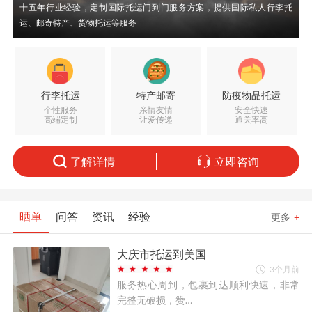
十五年行业经验，定制国际托运门到门服务方案，提供国际私人行李托
运、邮寄特产、货物托运等服务
行李托运
特产邮寄
防疫物品托运
个性服务
亲情友情
安全快速
高端定制
让爱传递
通关率高
了解详情
立即咨询
晒单
问答
资讯
经验
更多
+
大庆市托运到美国
3个月前
服务热心周到，包裹到达顺利快速，非常
完整无破损，赞…