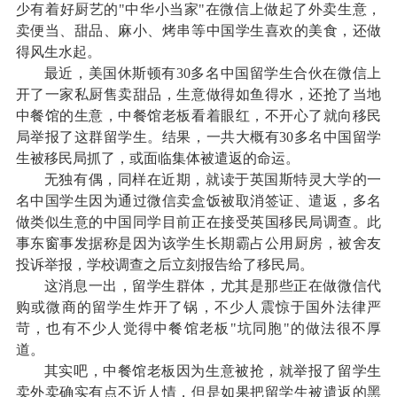
少有着好厨艺的"中华小当家"在微信上做起了外卖生意，
卖便当、甜品、麻小、烤串等中国学生喜欢的美食，还做
得风生水起。
最近，美国休斯顿有30多名中国留学生合伙在微信上
开了一家私厨售卖甜品，生意做得如鱼得水，还抢了当地
中餐馆的生意，中餐馆老板看着眼红，不开心了就向移民
局举报了这群留学生。结果，一共大概有30多名中国留学
生被移民局抓了，或面临集体被遣返的命运。
无独有偶，同样在近期，就读于英国斯特灵大学的一
名中国学生因为通过微信卖盒饭被取消签证、遣返，多名
做类似生意的中国同学目前正在接受英国移民局调查。此
事东窗事发据称是因为该学生长期霸占公用厨房，被舍友
投诉举报，学校调查之后立刻报告给了移民局。
这消息一出，留学生群体，尤其是那些正在做微信代
购或微商的留学生炸开了锅，不少人震惊于国外法律严
苛，也有不少人觉得中餐馆老板"坑同胞"的做法很不厚
道。
其实吧，中餐馆老板因为生意被抢，就举报了留学生
卖外卖确实有点不近人情，但是如果把留学生被遣返的黑