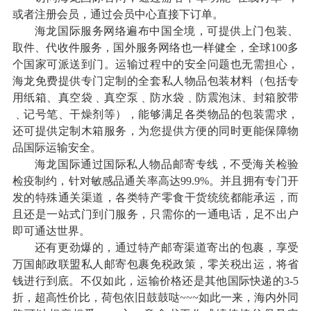
或者注册会员，通过会员中心直接下订单。
海龙国际服务网络遍布中国全境，可提供上门包装、
取件、代收件服务，国外服务网络也一样健全，全球100多
个国家可派送到门。运输过程中的安全问题也无需担心，
海龙免费提供专门定制的全套私人物品包装材料（包括专
用纸箱、真空袋﹑真空泵﹑防水袋﹑防震泡沫、封箱胶带
﹑记号笔、干燥剂等），能够满足各类物品的包装需求，
还可提供定制木箱服务，为您提供方便的同时更能保障物
品国际运输安全。
海龙国际通过国际私人物品邮寄专线，不受海关检验
检疫制约，针对敏感品通关率高达99.9%。并且拥有专门开
发的特殊通关渠道，各类特产零食干货统统都能承运，而
且还是一站式门到门服务，只需你的一通电话，足不出户
即可通达世界。
还有更劲爆的，通过特产邮寄渠道寄出的包裹，享受
万国邮政联盟私人邮寄包裹免税政策，零关税出运，将省
钱进行到底。不仅如此，运输价格还是其他国际快递的3-5
折，超高性价比，荷包依旧鼓鼓哒~~~如此一来，海内外同