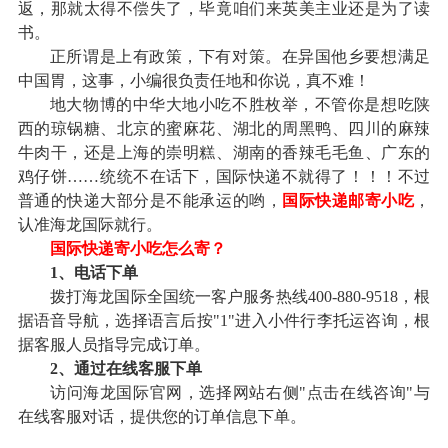
返，那就太得不偿失了，毕竟咱们来英美主业还是为了读
书。
正所谓是上有政策，下有对策。在异国他乡要想满足
中国胃，这事，小编很负责任地和你说，真不难！
地大物博的中华大地小吃不胜枚举，不管你是想吃陕
西的琼锅糖、北京的蜜麻花、湖北的周黑鸭、四川的麻辣
牛肉干，还是上海的崇明糕、湖南的香辣毛毛鱼、广东的
鸡仔饼……统统不在话下，国际快递不就得了！！！不过
普通的快递大部分是不能承运的哟，
国际快递邮寄小吃
，
认准海龙国际就行。
国际快递寄小吃怎么寄？
1、电话下单
拨打海龙国际全国统一客户服务热线400-880-9518，根
据语音导航，选择语言后按"1"进入小件行李托运咨询，根
据客服人员指导完成订单。
2、通过在线客服下单
访问海龙国际官网，选择网站右侧"点击在线咨询"与
在线客服对话，提供您的订单信息下单。