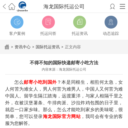
海龙国际托运公司
希望邮寄国际包裹顺利，从广州市国际快递邮寄到新西兰哪个公司好？
澳洲海运搬家回广州报关清关要怎么做？注意事项有哪些？
青岛市国际
搬家服务到美国，搬家公司有哪些搬家方案？
大连市国际搬家服务到中
客户案例
托运问答
托运资讯
动态追踪
国台湾是一种怎样的体验？有人分享搬家经历吗？
从长沙市国际快递邮
寄到韩国有哪些国际快递方式？用哪种好？
法国家具国际海运回国的方
>
资讯中心
>
国际托运资讯
>
正文内容
法有哪些？具体怎么操作？
国际搬家：家具海运到奥克兰怎么样能省
钱？
跨国搬家服务：扬州跨国搬家到加拿大怎么更有保障？
新冠疫情会
不得不知的国际快递邮寄小吃方法
影响国际搬家吗？上海搬家到新西兰旺格雷有点不一样
北京私人物品运
内容来源：海龙国际托运公司
输到澳大利亚，移民如何跨国搬家？
上海移民搬家到塞浦路斯，国际搬
家怎么搬省钱？
昆明搬家到美国，如何打包才能对国际长途运输放心？
怎么
邮寄小吃到国外
？本是同根生，相煎何太急，女
从秦皇岛市托运到美国
从重庆市托运到美国
从上海市托运到澳大利亚
从
人何苦为难女人，男人何苦为难男人，中国人又何苦为难
张家界市托运到美国
从厦门市托运到美国
从张家界市托运到美国
从南京
中国人。留学生隔江踏海，远渡重洋，与家人相隔千里之
市搬家到加拿大
从大连市搬家到英国
从佛山市搬家到美国
从北京市搬家
外，在被汉堡薯条、牛排肉派、沙拉炸鸡包围的日子里，
到西班牙
从广州市搬家到比利时
从上海市搬家到意大利
就恋一口家乡味。那么，怎么才能吃到家乡的美味呢，很
简单，您可以登录
海龙国际官方网站
，我司会有专业的客
服为您解答。