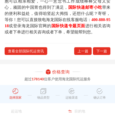
胞可以相亲相爱，一心一意念书工作成绩棒棒父母又安
心，顽固的中国胃也得到了满足，
国际快递邮寄小吃
带来
的便利和益处，值得咱竖起大拇指，还想什么呢？寄呀，
等你！您可以直接致电海龙国际在线客服电话：
400-880-95
18
或登录海龙国际官网的
国际快递专题页面
进行相关咨询
或者下单进行相关咨询或者下单，希望能帮到您。
查看全部国际托运资讯
上一篇
下一篇
价格查询
超过
178140
位客户使用海龙国际托运服务
选择国家
物品类型
运输渠道
确认订单
起运地
目的地