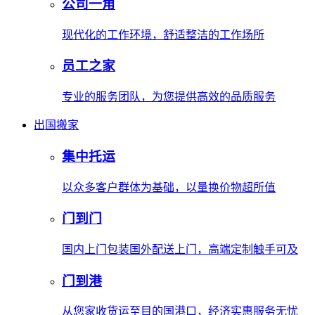
公司一角
现代化的工作环境，舒适整洁的工作场所
员工之家
专业的服务团队，为您提供高效的品质服务
出国搬家
集中托运
以众多客户群体为基础，以量换价物超所值
门到门
国内上门包装国外配送上门，高端定制触手可及
门到港
从您家收货运至目的国港口，经济实惠服务无忧