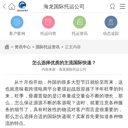
海龙国际托运公司
希望邮寄国际包裹顺利，从广州市国际快递邮寄到新西兰哪个公司好？
澳洲海运搬家回广州报关清关要怎么做？注意事项有哪些？
青岛市国际
搬家服务到美国，搬家公司有哪些搬家方案？
大连市国际搬家服务到中
客户案例
托运问答
托运资讯
动态追踪
国台湾是一种怎样的体验？有人分享搬家经历吗？
从长沙市国际快递邮
寄到韩国有哪些国际快递方式？用哪种好？
法国家具国际海运回国的方
>
资讯中心
>
国际托运资讯
>
正文内容
法有哪些？具体怎么操作？
国际搬家：家具海运到奥克兰怎么样能省
钱？
跨国搬家服务：扬州跨国搬家到加拿大怎么更有保障？
新冠疫情会
怎么选择优质的主流国际快递？
影响国际搬家吗？上海搬家到新西兰旺格雷有点不一样
北京私人物品运
内容来源：海龙国际托运公司
输到澳大利亚，移民如何跨国搬家？
上海移民搬家到塞浦路斯，国际搬
家怎么搬省钱？
昆明搬家到美国，如何打包才能对国际长途运输放心？
从十月份开始，外国的很多大型节日就纷至而来，这
从秦皇岛市托运到美国
从重庆市托运到美国
从上海市托运到澳大利亚
从
也就意味着跨境电商平台要擂起战鼓迎接下半年旺季的到
张家界市托运到美国
从厦门市托运到美国
从张家界市托运到美国
从南京
来，旺季，毋庸置疑的是订单量成交量会不断的增长，那
市搬家到加拿大
从大连市搬家到英国
从佛山市搬家到美国
从北京市搬家
么，怎么保证源源不断的客源呢？这时，就要注意各种服
到西班牙
从广州市搬家到比利时
从上海市搬家到意大利
务的细节了，具有时效性的物流对客户而言是很重要的，
那么怎么选择合适的国际快递呢？卖家首先要知道各种物
流的特点。