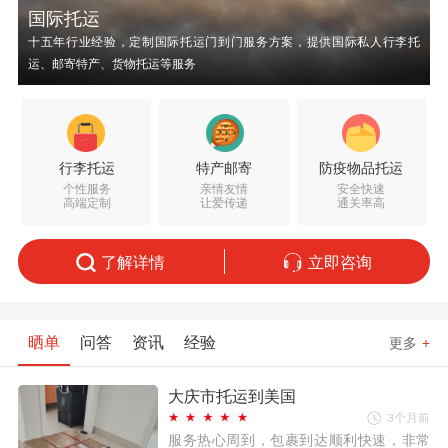
国际托运
十五年行业经验，定制国际托运门到门服务方案，提供国际私人行李托
运、邮寄特产、货物托运等服务
行李托运
特产邮寄
防疫物品托运
个性服务
亲情友情
安全快速
高端定制
让爱传递
通关率高
了解详情
立即咨询
晒单
问答
资讯
经验
更多
+
大庆市托运到美国
3个月前
服务热心周到，包裹到达顺利快速，非常