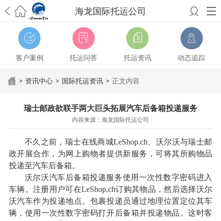
海龙国际托运公司
希望邮寄国际包裹顺利，从广州市国际快递邮寄到新西兰哪个公司好？
澳洲海运搬家回广州报关清关要怎么做？注意事项有哪些？
青岛市国际
搬家服务到美国，搬家公司有哪些搬家方案？
大连市国际搬家服务到中
客户案例
托运问答
托运资讯
动态追踪
国台湾是一种怎样的体验？有人分享搬家经历吗？
从长沙市国际快递邮
寄到韩国有哪些国际快递方式？用哪种好？
法国家具国际海运回国的方
>
资讯中心
>
国际托运资讯
>
正文内容
法有哪些？具体怎么操作？
国际搬家：家具海运到奥克兰怎么样能省
钱？
跨国搬家服务：扬州跨国搬家到加拿大怎么更有保障？
新冠疫情会
瑞士邮政欲联手两大巨头拓展汽车后备箱投递服务
影响国际搬家吗？上海搬家到新西兰旺格雷有点不一样
北京私人物品运
内容来源：海龙国际托运公司
输到澳大利亚，移民如何跨国搬家？
上海移民搬家到塞浦路斯，国际搬
家怎么搬省钱？
昆明搬家到美国，如何打包才能对国际长途运输放心？
不久之前，瑞士在线商城LeShop.ch、沃尔沃与瑞士邮
从秦皇岛市托运到美国
从重庆市托运到美国
从上海市托运到澳大利亚
从
政开展合作，为网上购物者提供新服务，可将其所购物品
张家界市托运到美国
从厦门市托运到美国
从张家界市托运到美国
从上海
投递至汽车后备箱。
市搬家到英国
从南京市搬家到加拿大
从大连市搬家到英国
从佛山市搬家
沃尔沃汽车后备箱投递服务使用一次性数字密码进入
到美国
从北京市搬家到西班牙
从广州市搬家到比利时
车辆。注册用户可在LeShop.ch订购其物品，然后选择沃尔
沃汽车作为投递地点。包裹投递员通过地理位置定位其车
辆，使用一次性数字密码打开后备箱并投递物品。这时客