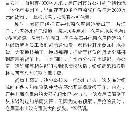
白云区，面积有4000平方米，是广州市分公司的仓储物流
一体化重要园区，里面存有10多个电商客户价值近2000万
元的货物，一旦被水淹，损失将不可估量。
彼时，暴雨已经把石井电商仓库周边变成了一片汪
洋，仓库外水位已没膝，深达70多厘米，仓库内水位也有1
0多厘米深。尽管时值周日，但住在石井电商仓库附近的广
州邮政所有员工收到紧急通知后，都迅速赶来参加排水抢
险。大家撸起袖子、挽起裤脚，把处于低位的货物全部挪
到高层的货架上。与此同时，广州市分公司市场部、办公
室、运维部等相关部门收到汛情报送后，纷纷调派精兵强
将从四面八方赶到仓库支援。
货物上高架，沙包垒起来，把水排出去，这支临时组
成的40多人的抢险队井然有序地开展着救援工作。19点，
石井电商仓库内的大部分积水已被排出。“这次尽管遭受了
从未遇到过的暴雨灾害，但因为先有预案，后抢险及时，
仓库基本上没有遭受大的损失。”区绣说。