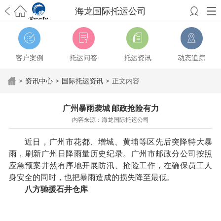
海龙国际托运公司
希望邮寄国际包裹顺利，从广州市国际快递邮寄到新西兰哪个公司好？
澳洲海运搬家回广州报关清关要怎么做？注意事项有哪些？
青岛市国际
搬家服务到美国，搬家公司有哪些搬家方案？
大连市国际搬家服务到中
客户案例
托运问答
托运资讯
动态追踪
国台湾是一种怎样的体验？有人分享搬家经历吗？
从长沙市国际快递邮
寄到韩国有哪些国际快递方式？用哪种好？
法国家具国际海运回国的方
>
资讯中心
>
国际托运资讯
>
正文内容
法有哪些？具体怎么操作？
国际搬家：家具海运到奥克兰怎么样能省
钱？
跨国搬家服务：扬州跨国搬家到加拿大怎么更有保障？
新冠疫情会
广州暴雨袭城 邮政抢险有力
影响国际搬家吗？上海搬家到新西兰旺格雷有点不一样
北京私人物品运
内容来源：海龙国际托运公司
输到澳大利亚，移民如何跨国搬家？
上海移民搬家到塞浦路斯，国际搬
家怎么搬省钱？
昆明搬家到美国，如何打包才能对国际长途运输放心？
近日，广州市花都、增城、黄埔等区先后突降特大暴
从秦皇岛市托运到美国
从重庆市托运到美国
从上海市托运到澳大利亚
从
雨，刷新广州日降雨量历史纪录。广州市邮政分公司按照
张家界市托运到美国
从厦门市托运到美国
从张家界市托运到美国
从上海
应急预案井然有序地开展防汛、抢险工作，在确保员工人
市搬家到英国
从南京市搬家到加拿大
从大连市搬家到英国
从佛山市搬家
身安全的同时，也把暴雨造成的损失降至最低。
到美国
从北京市搬家到西班牙
从广州市搬家到比利时
八方驰援石井仓库