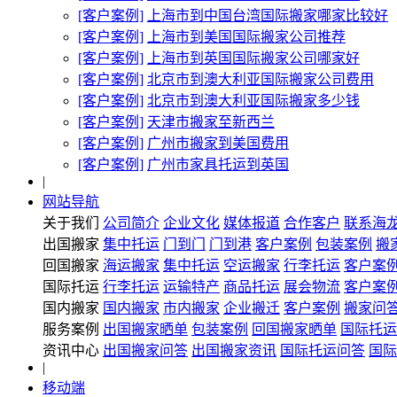
[客户案例]
上海市到中国台湾国际搬家哪家比较好
[客户案例]
上海市到美国国际搬家公司推荐
[客户案例]
上海市到英国国际搬家公司哪家好
[客户案例]
北京市到澳大利亚国际搬家公司费用
[客户案例]
北京市到澳大利亚国际搬家多少钱
[客户案例]
天津市搬家至新西兰
[客户案例]
广州市搬家到美国费用
[客户案例]
广州市家具托运到英国
|
网站导航
关于我们
公司简介
企业文化
媒体报道
合作客户
联系海
出国搬家
集中托运
门到门
门到港
客户案例
包装案例
搬
回国搬家
海运搬家
集中托运
空运搬家
行李托运
客户案
国际托运
行李托运
运输特产
商品托运
展会物流
客户案
国内搬家
国内搬家
市内搬家
企业搬迁
客户案例
搬家问
服务案例
出国搬家晒单
包装案例
回国搬家晒单
国际托运
资讯中心
出国搬家问答
出国搬家资讯
国际托运问答
国际
|
移动端