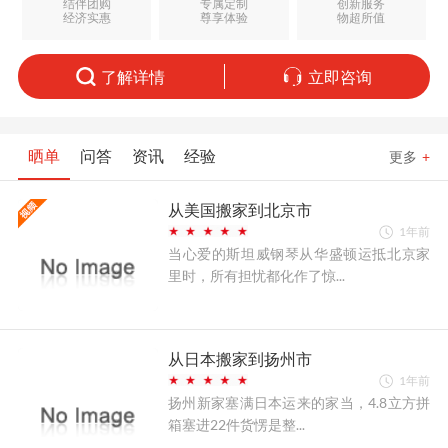
结伴团购
专属定制
创新服务
经济实惠
尊享体验
物超所值
了解详情
立即咨询
晒单
问答
资讯
经验
更多
+
从美国搬家到北京市
1年前
当心爱的斯坦威钢琴从华盛顿运抵北京家
里时，所有担忧都化作了惊...
从日本搬家到扬州市
1年前
扬州新家塞满日本运来的家当，4.8立方拼
箱塞进22件货愣是整...