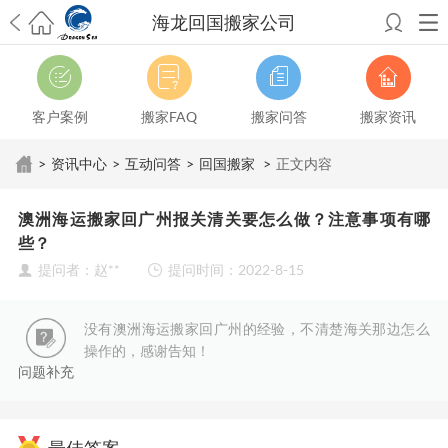
海龙回国搬家公司
希望邮寄国际包裹顺利，从广州市国际快递邮寄到新西兰哪个公司好？
澳洲海运搬家回广州报关清关要怎么做？注意事项有哪些？
青岛市国际
搬家服务到美国，搬家公司有哪些搬家方案？
大连市国际搬家服务到中
客户案例
搬家FAQ
搬家问答
搬家资讯
国台湾是一种怎样的体验？有人分享搬家经历吗？
从长沙市国际快递邮
寄到韩国有哪些国际快递方式？用哪种好？
法国家具国际海运回国的方
>
资讯中心
>
互动问答
>
回国搬家
>
正文内容
法有哪些？具体怎么操作？
国际搬家：家具海运到奥克兰怎么样能省
钱？
跨国搬家服务：扬州跨国搬家到加拿大怎么更有保障？
新冠疫情会
澳洲海运搬家回广州报关清关要怎么做？注意事项有哪
影响国际搬家吗？上海搬家到新西兰旺格雷有点不一样
北京私人物品运
些？
输到澳大利亚，移民如何跨国搬家？
上海移民搬家到塞浦路斯，国际搬
提问者：赵**
提问时间：2022-8-15
家怎么搬省钱？
昆明搬家到美国，如何打包才能对国际长途运输放心？
从秦皇岛市托运到美国
从重庆市托运到美国
从上海市托运到澳大利亚
从
张家界市托运到美国
从厦门市托运到美国
从张家界市托运到美国
从上海
没有澳洲海运搬家回广州的经验，不清楚海关那边怎么
市搬家到英国
从南京市搬家到加拿大
从大连市搬家到英国
从佛山市搬家
操作的，感谢告知！
到美国
从北京市搬家到西班牙
从广州市搬家到比利时
问题补充