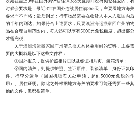
次须在最近3年在国外累计居住满365天且期间没有频繁往返的，有
时候会要求是，最近3年在国外连续居住满365天，主要看地方海关
要求严不严格；最后则是：行李物品需要在收货人本人入境国内后
的半年内到达。如果符合上述要求，只要
澳洲海运搬家回广州
的物
品在合理自用范围内，每人还可以享有5000元免税额度，超出部分
才需完税。
关于
澳洲海运搬家回广州
清关报关具体要用到的资料，主要需
要的大概就是以下这些文件栏：
①国外报关，提供护照相片页以及签证相片页、装箱清单；
②国内清关，则提供护照、签证原件、装箱清单、身份证复印
件、行李分运单（回国机场海关处申领，起到5000元免税的作
用）、居住证明。除此之外根据地方海关的要求可能还需要一些其
他的文件，但都很简单。