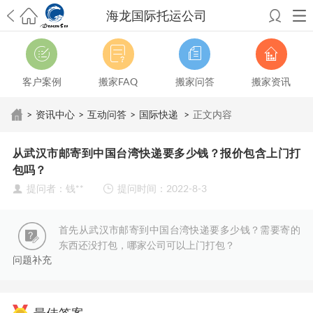
海龙国际托运公司
希望邮寄国际包裹顺利，从广州市国际快递邮寄到新西兰哪个公司好？
澳洲海运搬家回广州报关清关要怎么做？注意事项有哪些？
青岛市国际
搬家服务到美国，搬家公司有哪些搬家方案？
大连市国际搬家服务到中
客户案例
搬家FAQ
搬家问答
搬家资讯
国台湾是一种怎样的体验？有人分享搬家经历吗？
从长沙市国际快递邮
寄到韩国有哪些国际快递方式？用哪种好？
法国家具国际海运回国的方
>
资讯中心
>
互动问答
>
国际快递
>
正文内容
法有哪些？具体怎么操作？
国际搬家：家具海运到奥克兰怎么样能省
钱？
跨国搬家服务：扬州跨国搬家到加拿大怎么更有保障？
新冠疫情会
从武汉市邮寄到中国台湾快递要多少钱？报价包含上门打
影响国际搬家吗？上海搬家到新西兰旺格雷有点不一样
北京私人物品运
包吗？
输到澳大利亚，移民如何跨国搬家？
上海移民搬家到塞浦路斯，国际搬
提问者：钱**
提问时间：2022-8-3
家怎么搬省钱？
昆明搬家到美国，如何打包才能对国际长途运输放心？
从秦皇岛市托运到美国
从重庆市托运到美国
从上海市托运到澳大利亚
从
张家界市托运到美国
从厦门市托运到美国
从张家界市托运到美国
从南京
首先从武汉市邮寄到中国台湾快递要多少钱？需要寄的
市搬家到加拿大
从大连市搬家到英国
从佛山市搬家到美国
从北京市搬家
东西还没打包，哪家公司可以上门打包？
到西班牙
从广州市搬家到比利时
从上海市搬家到意大利
问题补充