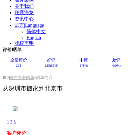
关于我们
联系海龙
资讯中心
语言|Language
简体中文
English
版权声明
评价晒单
全部评价
好评
中评
差评
128
125(97%)
3(3%)
0(0%)
国内搬家晒单
晒单内容
从深圳市搬家到北京市
1
2
3
客户评分