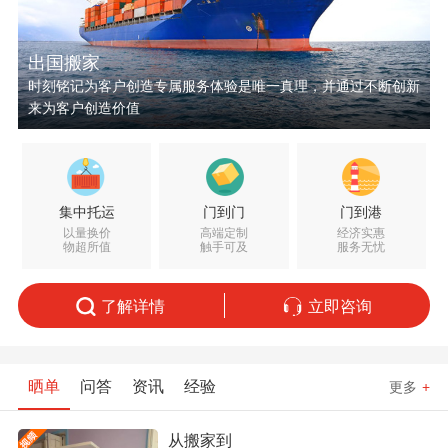
出国搬家
时刻铭记为客户创造专属服务体验是唯一真理，并通过不断创新
来为客户创造价值
集中托运
门到门
门到港
以量换价
高端定制
经济实惠
物超所值
触手可及
服务无忧
了解详情
立即咨询
晒单
问答
资讯
经验
更多
+
从搬家到