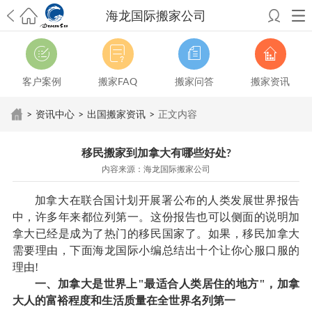
海龙国际搬家公司
希望邮寄国际包裹顺利，从广州市国际快递邮寄到新西兰哪个公司好？
澳洲海运搬家回广州报关清关要怎么做？注意事项有哪些？
青岛市国际
搬家服务到美国，搬家公司有哪些搬家方案？
大连市国际搬家服务到中
客户案例
搬家FAQ
搬家问答
搬家资讯
国台湾是一种怎样的体验？有人分享搬家经历吗？
从长沙市国际快递邮
寄到韩国有哪些国际快递方式？用哪种好？
法国家具国际海运回国的方
>
资讯中心
>
出国搬家资讯
>
正文内容
法有哪些？具体怎么操作？
国际搬家：家具海运到奥克兰怎么样能省
钱？
跨国搬家服务：扬州跨国搬家到加拿大怎么更有保障？
新冠疫情会
移民搬家到加拿大有哪些好处?
影响国际搬家吗？上海搬家到新西兰旺格雷有点不一样
北京私人物品运
内容来源：海龙国际搬家公司
输到澳大利亚，移民如何跨国搬家？
上海移民搬家到塞浦路斯，国际搬
家怎么搬省钱？
昆明搬家到美国，如何打包才能对国际长途运输放心？
加拿大在联合国计划开展署公布的人类发展世界报告
从秦皇岛市托运到美国
从重庆市托运到美国
从上海市托运到澳大利亚
从
中，许多年来都位列第一。这份报告也可以侧面的说明加
张家界市托运到美国
从厦门市托运到美国
从张家界市托运到美国
从上海
拿大已经是成为了热门的移民国家了。如果，移民加拿大
市搬家到英国
从南京市搬家到加拿大
从大连市搬家到英国
从佛山市搬家
需要理由，下面海龙国际小编总结出十个让你心服口服的
到美国
从北京市搬家到西班牙
从广州市搬家到比利时
理由!
一、加拿大是世界上"最适合人类居住的地方"，加拿
大人的富裕程度和生活质量在全世界名列第一