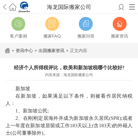
海龙国际搬家公司
希望邮寄国际包裹顺利，从广州市国际快递邮寄到新西兰哪个公司好？
澳洲海运搬家回广州报关清关要怎么做？注意事项有哪些？
青岛市国际
搬家服务到美国，搬家公司有哪些搬家方案？
大连市国际搬家服务到中
客户案例
搬家FAQ
搬家问答
搬家资讯
国台湾是一种怎样的体验？有人分享搬家经历吗？
从长沙市国际快递邮
寄到韩国有哪些国际快递方式？用哪种好？
法国家具国际海运回国的方
>
资讯中心
>
出国搬家资讯
>
正文内容
法有哪些？具体怎么操作？
国际搬家：家具海运到奥克兰怎么样能省
钱？
跨国搬家服务：扬州跨国搬家到加拿大怎么更有保障？
新冠疫情会
经济个人所得税评比，欧美和新加坡税哪个比较好?
影响国际搬家吗？上海搬家到新西兰旺格雷有点不一样
北京私人物品运
内容来源：海龙国际搬家公司
输到澳大利亚，移民如何跨国搬家？
上海移民搬家到塞浦路斯，国际搬
家怎么搬省钱？
昆明搬家到美国，如何打包才能对国际长途运输放心？
新加坡
从秦皇岛市托运到美国
从重庆市托运到美国
从上海市托运到澳大利亚
从
在新加坡，如果满足以下条件，则被看作居民纳税
张家界市托运到美国
从厦门市托运到美国
从张家界市托运到美国
从上海
人：
市搬家到柬埔寨
从上海市搬家到英国
从南京市搬家到加拿大
从大连市搬
1、新加坡公民;
家到英国
从佛山市搬家到美国
从北京市搬家到西班牙
2、在刚刚定居海外并成为新加坡永久居民(SPR);或者
上一年度在新加坡居留或工作183天以上(含183天)的外籍人
士(公司董事除外)。