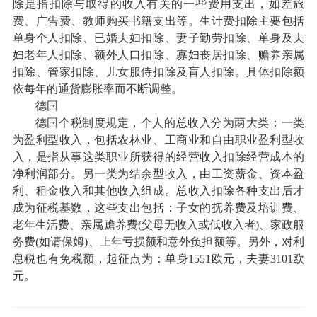
除是指扣除与取得的收入有关的一些费用支出，如差旅
费、广告费、教师购买书籍支出等。生计费扣除主要包括
单身个人扣除、已婚夫妇扣除、妻子勤劳扣除、单身及夫
妇老年人扣除、额外人口扣除、寡妇丧居扣除、赡养亲属
扣除、管家扣除、儿女服侍扣除及盲人扣除。具体扣除额
依每年的通货膨胀率而不断调整。
德国
德国个税制度规定，个人的总收入分为两大类：一类
为盈利型收入，包括农林业、工商业和自由职业盈利型收
入，是指从事这类职业所获得的经营收入扣除经营成本的
净利润部分。另一类为结余型收入，由工资薪金、资本盈
利、租金收入和其他收入组成。总收入扣除各种支出后才
成为征税基数，这些支出包括：子女的抚养费及培训费、
老年生活费、亲属赡养费(父母无收入或低收入者)、家政服
务费(如请保姆)、上年亏损额和意外负担额等。另外，对利
息税也有免税额，起征点为：单身1551欧元，夫妻3101欧
元。