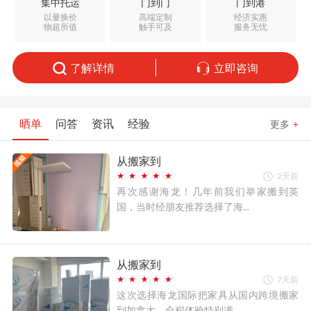
集中托运
门到门
门到港
以量换价
高端定制
经济实惠
物超所值
触手可及
服务无忧
了解详情
立即咨询
晒单
问答
资讯
经验
更多
+
从搬家到
2天前
再次感谢海龙！几年前我们举家搬到英
国，当时经朋友推荐选择了海...
从搬家到
7天前
这次选择海龙国际把家具从国内跨境搬家
到加拿大，全程体验特别满...