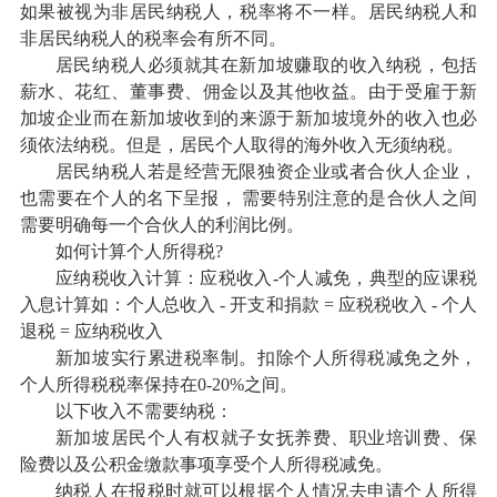
如果被视为非居民纳税人，税率将不一样。居民纳税人和
非居民纳税人的税率会有所不同。
居民纳税人必须就其在新加坡赚取的收入纳税，包括
薪水、花红、董事费、佣金以及其他收益。由于受雇于新
加坡企业而在新加坡收到的来源于新加坡境外的收入也必
须依法纳税。但是，居民个人取得的海外收入无须纳税。
居民纳税人若是经营无限独资企业或者合伙人企业，
也需要在个人的名下呈报， 需要特别注意的是合伙人之间
需要明确每一个合伙人的利润比例。
如何计算个人所得税?
应纳税收入计算：应税收入-个人减免，典型的应课税
入息计算如：个人总收入 - 开支和捐款 = 应税税收入 - 个人
退税 = 应纳税收入
新加坡实行累进税率制。扣除个人所得税减免之外，
个人所得税税率保持在0-20%之间。
以下收入不需要纳税：
新加坡居民个人有权就子女抚养费、职业培训费、保
险费以及公积金缴款事项享受个人所得税减免。
纳税人在报税时就可以根据个人情况去申请个人所得