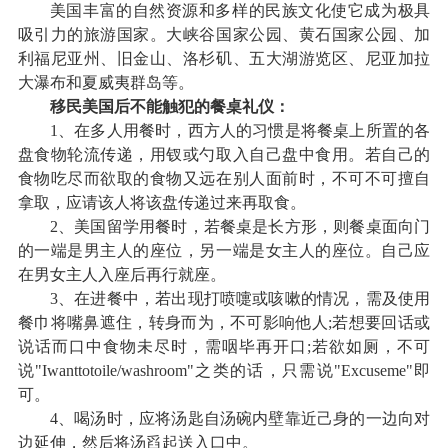
美国丰富的自然资源和多样的民族文化使它成为极具
吸引力的旅游国家。大峡谷国家公园、黄石国家公园、加
利福尼亚州、旧金山、洛杉矶、五大湖游览区、尼亚加拉
大瀑布和夏威夷群岛等。
移民美国后不能触犯的餐桌礼仪：
1、在多人用餐时，西方人的习惯是将餐桌上所置的各
盘食物轮流传递，用钗或勺取入自己盘中食用。若自己的
食物吃尽而欲取的食物又远在别人面前时，不可不可擅自
拿取，应请该人将该盘传递过来再取食。
2、美国留学用餐时，若餐桌是长方形，则餐桌面向门
的一端是男主人的座位，另一端是女主人的座位。自己应
在男女主人入座后再行就座。
3、在进餐中，若出现打喷嚏或咳嗽的情况，需及使用
餐巾将嘴鼻遮住，转身而为，不可影响他人;若想要回话或
说话而口中食物未尽时，需咽毕再开口;若欲如厕，不可
说"Iwanttotoile/washroom"之类的话，只需说"Excuseme"即
可。
4、喝汤时，应将汤匙自汤碗内壁靠近己身的一边向对
边延伸，然后将汤舀起送入口中。