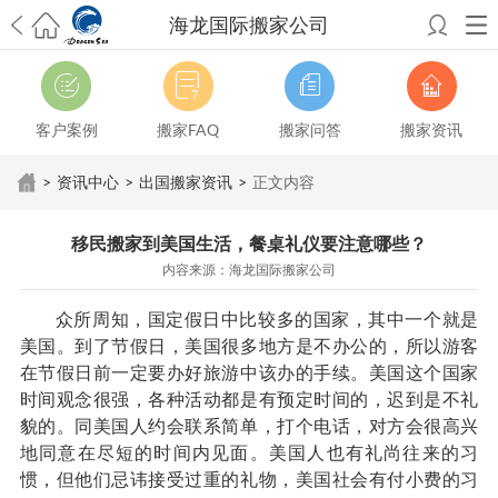
海龙国际搬家公司
希望邮寄国际包裹顺利，从广州市国际快递邮寄到新西兰哪个公司好？
澳洲海运搬家回广州报关清关要怎么做？注意事项有哪些？
青岛市国际
搬家服务到美国，搬家公司有哪些搬家方案？
大连市国际搬家服务到中
客户案例
搬家FAQ
搬家问答
搬家资讯
国台湾是一种怎样的体验？有人分享搬家经历吗？
从长沙市国际快递邮
寄到韩国有哪些国际快递方式？用哪种好？
法国家具国际海运回国的方
>
资讯中心
>
出国搬家资讯
>
正文内容
法有哪些？具体怎么操作？
国际搬家：家具海运到奥克兰怎么样能省
钱？
跨国搬家服务：扬州跨国搬家到加拿大怎么更有保障？
新冠疫情会
移民搬家到美国生活，餐桌礼仪要注意哪些？
影响国际搬家吗？上海搬家到新西兰旺格雷有点不一样
北京私人物品运
内容来源：海龙国际搬家公司
输到澳大利亚，移民如何跨国搬家？
上海移民搬家到塞浦路斯，国际搬
家怎么搬省钱？
昆明搬家到美国，如何打包才能对国际长途运输放心？
众所周知，国定假日中比较多的国家，其中一个就是
从秦皇岛市托运到美国
从重庆市托运到美国
从上海市托运到澳大利亚
从
美国。到了节假日，美国很多地方是不办公的，所以游客
张家界市托运到美国
从厦门市托运到美国
从张家界市托运到美国
从上海
在节假日前一定要办好旅游中该办的手续。美国这个国家
市搬家到柬埔寨
从上海市搬家到英国
从南京市搬家到加拿大
从大连市搬
时间观念很强，各种活动都是有预定时间的，迟到是不礼
家到英国
从佛山市搬家到美国
从北京市搬家到西班牙
貌的。同美国人约会联系简单，打个电话，对方会很高兴
地同意在尽短的时间内见面。美国人也有礼尚往来的习
惯，但他们忌讳接受过重的礼物，美国社会有付小费的习