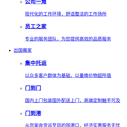
公司一角
现代化的工作环境，舒适整洁的工作场所
员工之家
专业的服务团队，为您提供高效的品质服务
出国搬家
集中托运
以众多客户群体为基础，以量换价物超所值
门到门
国内上门包装国外配送上门，高端定制触手可及
门到港
从您家收货运至目的国港口，经济实惠服务无忧