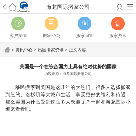
海龙国际搬家公司
希望邮寄国际包裹顺利，从广州市国际快递邮寄到新西兰哪个公司好？
澳洲海运搬家回广州报关清关要怎么做？注意事项有哪些？
青岛市国际
搬家服务到美国，搬家公司有哪些搬家方案？
大连市国际搬家服务到中
客户案例
搬家FAQ
搬家问答
搬家资讯
国台湾是一种怎样的体验？有人分享搬家经历吗？
从长沙市国际快递邮
寄到韩国有哪些国际快递方式？用哪种好？
法国家具国际海运回国的方
>
资讯中心
>
出国搬家资讯
>
正文内容
法有哪些？具体怎么操作？
国际搬家：家具海运到奥克兰怎么样能省
钱？
跨国搬家服务：扬州跨国搬家到加拿大怎么更有保障？
新冠疫情会
美国是一个在综合国力上具有绝对优势的国家
影响国际搬家吗？上海搬家到新西兰旺格雷有点不一样
北京私人物品运
内容来源：海龙国际搬家公司
输到澳大利亚，移民如何跨国搬家？
上海移民搬家到塞浦路斯，国际搬
家怎么搬省钱？
昆明搬家到美国，如何打包才能对国际长途运输放心？
移民搬家到美国是这几年的大热门，很多人选择搬家
从秦皇岛市托运到美国
从重庆市托运到美国
从上海市托运到澳大利亚
从
到纽约、洛杉矶等大城市生活，享受更好的福利和待遇，
张家界市托运到美国
从厦门市托运到美国
从张家界市托运到美国
从上海
那么美国为什么受到这么多人欢迎呢？一起和海龙国际小
市搬家到柬埔寨
从上海市搬家到英国
从南京市搬家到加拿大
从大连市搬
编来看看吧。
家到英国
从佛山市搬家到美国
从北京市搬家到西班牙