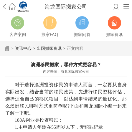
海龙国际搬家公司
希望邮寄国际包裹顺利，从广州市国际快递邮寄到新西兰哪个公司好？
澳洲海运搬家回广州报关清关要怎么做？注意事项有哪些？
青岛市国际
搬家服务到美国，搬家公司有哪些搬家方案？
大连市国际搬家服务到中
客户案例
搬家FAQ
搬家问答
搬家资讯
国台湾是一种怎样的体验？有人分享搬家经历吗？
从长沙市国际快递邮
寄到韩国有哪些国际快递方式？用哪种好？
法国家具国际海运回国的方
>
资讯中心
>
出国搬家资讯
>
正文内容
法有哪些？具体怎么操作？
国际搬家：家具海运到奥克兰怎么样能省
钱？
跨国搬家服务：扬州跨国搬家到加拿大怎么更有保障？
新冠疫情会
澳洲移民搬家，哪种方式更容易？
影响国际搬家吗？上海搬家到新西兰旺格雷有点不一样
北京私人物品运
内容来源：海龙国际搬家公司
输到澳大利亚，移民如何跨国搬家？
上海移民搬家到塞浦路斯，国际搬
家怎么搬省钱？
昆明搬家到美国，如何打包才能对国际长途运输放心？
对于选择澳洲投资移民的申请人而言，一定要从自身
从秦皇岛市托运到美国
从重庆市托运到美国
从上海市托运到澳大利亚
从
实际出发，结合当前的移民政策，先进行移民资格评估，
张家界市托运到美国
从厦门市托运到美国
从张家界市托运到美国
从南京
选择适合自己的移民项目，以达到申请结果的最优化。那
市搬家到加拿大
从大连市搬家到英国
从佛山市搬家到美国
从北京市搬家
么澳洲移民哪种方式更简单呢?下面和海龙国际小编一起来
到西班牙
从广州市搬家到比利时
从上海市搬家到意大利
了解一下吧。
188A创业类投资移民：
1.主申请人年龄在55周岁以下，无犯罪记录