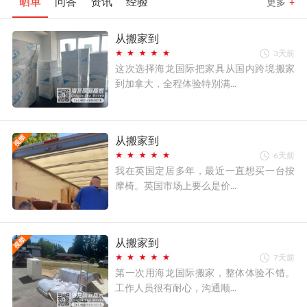
晒单
问答
资讯
经验
更多
+
从搬家到
3天前
这次选择海龙国际把家具从国内跨境搬家
到加拿大，全程体验特别满...
从搬家到
6天前
我在英国定居多年，最近一直想买一台按
摩椅。英国市场上要么是价...
从搬家到
7天前
第一次用海龙国际搬家，整体体验不错。
工作人员很有耐心，沟通顺...