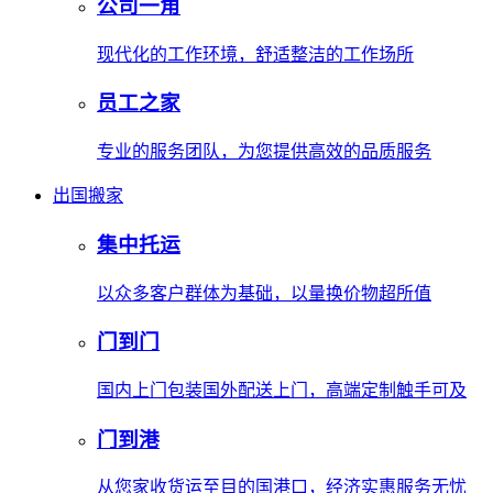
公司一角
现代化的工作环境，舒适整洁的工作场所
员工之家
专业的服务团队，为您提供高效的品质服务
出国搬家
集中托运
以众多客户群体为基础，以量换价物超所值
门到门
国内上门包装国外配送上门，高端定制触手可及
门到港
从您家收货运至目的国港口，经济实惠服务无忧