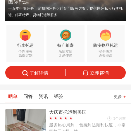
国际托运
十五年行业经验，定制国际托运门到门服务方案，提供国际私人行李托
运、邮寄特产、货物托运等服务
行李托运
特产邮寄
防疫物品托运
个性服务
亲情友情
安全快速
高端定制
让爱传递
通关率高
了解详情
立即咨询
晒单
问答
资讯
经验
更多
+
大庆市托运到美国
3个月前
服务热心周到，包裹到达顺利快速，非常