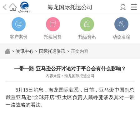
海龙国际托运公司
希望邮寄国际包裹顺利，从广州市国际快递邮寄到新西兰哪个公司好？
澳洲海运搬家回广州报关清关要怎么做？注意事项有哪些？
青岛市国际
搬家服务到美国，搬家公司有哪些搬家方案？
大连市国际搬家服务到中
客户案例
托运问答
托运资讯
动态追踪
国台湾是一种怎样的体验？有人分享搬家经历吗？
从长沙市国际快递邮
寄到韩国有哪些国际快递方式？用哪种好？
法国家具国际海运回国的方
>
资讯中心
>
国际托运资讯
>
正文内容
法有哪些？具体怎么操作？
国际搬家：家具海运到奥克兰怎么样能省
钱？
跨国搬家服务：扬州跨国搬家到加拿大怎么更有保障？
新冠疫情会
一带一路!亚马逊公开讨论对于平台会有什么影响？
影响国际搬家吗？上海搬家到新西兰旺格雷有点不一样
北京私人物品运
内容来源：海龙国际托运公司
输到澳大利亚，移民如何跨国搬家？
上海移民搬家到塞浦路斯，国际搬
家怎么搬省钱？
昆明搬家到美国，如何打包才能对国际长途运输放心？
5月15日消息，海龙国际获悉，日前，亚马逊中国副总
从秦皇岛市托运到美国
从重庆市托运到美国
从上海市托运到澳大利亚
从
裁暨亚马逊“全球开店”亚太区负责人戴竫斐谈及其对一带
张家界市托运到美国
从厦门市托运到美国
从张家界市托运到美国
从南京
一路战略的看法。
市搬家到加拿大
从大连市搬家到英国
从佛山市搬家到美国
从北京市搬家
到西班牙
从广州市搬家到比利时
从上海市搬家到意大利