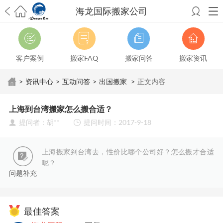
海龙国际搬家公司
希望邮寄国际包裹顺利，从广州市国际快递邮寄到新西兰哪个公司好？
澳洲海运搬家回广州报关清关要怎么做？注意事项有哪些？
青岛市国际
搬家服务到美国，搬家公司有哪些搬家方案？
大连市国际搬家服务到中
客户案例
搬家FAQ
搬家问答
搬家资讯
国台湾是一种怎样的体验？有人分享搬家经历吗？
从长沙市国际快递邮
寄到韩国有哪些国际快递方式？用哪种好？
法国家具国际海运回国的方
>
资讯中心
>
互动问答
>
出国搬家
>
正文内容
法有哪些？具体怎么操作？
国际搬家：家具海运到奥克兰怎么样能省
钱？
跨国搬家服务：扬州跨国搬家到加拿大怎么更有保障？
新冠疫情会
上海到台湾搬家怎么搬合适？
影响国际搬家吗？上海搬家到新西兰旺格雷有点不一样
北京私人物品运
提问者：胡**
提问时间：2017-9-18
输到澳大利亚，移民如何跨国搬家？
上海移民搬家到塞浦路斯，国际搬
家怎么搬省钱？
昆明搬家到美国，如何打包才能对国际长途运输放心？
从秦皇岛市托运到美国
从重庆市托运到美国
从上海市托运到澳大利亚
从
上海搬家到台湾去，性价比哪个公司好？怎么搬才合适
张家界市托运到美国
从厦门市托运到美国
从张家界市托运到美国
从南京
呢？
市搬家到加拿大
从大连市搬家到英国
从佛山市搬家到美国
从北京市搬家
问题补充
到西班牙
从广州市搬家到比利时
从上海市搬家到意大利
最佳答案