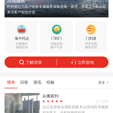
出国搬家
时刻铭记为客户创造专属服务体验是唯一真理，并通过不断创新
来为客户创造价值
集中托运
门到门
门到港
以量换价
高端定制
经济实惠
物超所值
触手可及
服务无忧
了解详情
立即咨询
晒单
问答
资讯
经验
更多
+
从搬家到
4天前
这次选择海龙国际把家具从国内跨境搬家
到加拿大，全程体验特别满...