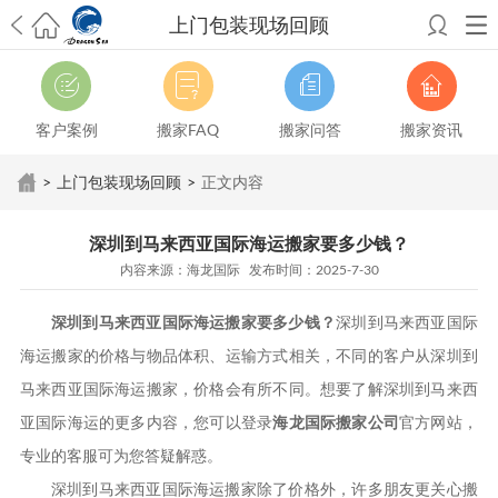
上门包装现场回顾
希望邮寄国际包裹顺利，从广州市国际快递邮寄到新西兰哪个公司好？
澳洲海运搬家回广州报关清关要怎么做？注意事项有哪些？
青岛市国际
搬家服务到美国，搬家公司有哪些搬家方案？
大连市国际搬家服务到中
客户案例
搬家FAQ
搬家问答
搬家资讯
国台湾是一种怎样的体验？有人分享搬家经历吗？
从长沙市国际快递邮
寄到韩国有哪些国际快递方式？用哪种好？
法国家具国际海运回国的方
>
上门包装现场回顾
>
正文内容
法有哪些？具体怎么操作？
国际搬家：家具海运到奥克兰怎么样能省
钱？
跨国搬家服务：扬州跨国搬家到加拿大怎么更有保障？
新冠疫情会
深圳到马来西亚国际海运搬家要多少钱？
影响国际搬家吗？上海搬家到新西兰旺格雷有点不一样
北京私人物品运
内容来源：海龙国际 发布时间：2025-7-30
输到澳大利亚，移民如何跨国搬家？
上海移民搬家到塞浦路斯，国际搬
家怎么搬省钱？
昆明搬家到美国，如何打包才能对国际长途运输放心？
深圳到马来西亚国际海运搬家要多少钱？
深圳到马来西亚国际
从秦皇岛市托运到美国
从重庆市托运到美国
从上海市托运到澳大利亚
从
张家界市托运到美国
从厦门市托运到美国
从张家界市托运到美国
从上海
海运搬家的价格与物品体积、运输方式相关，不同的客户从深圳到
市搬家到英国
从南京市搬家到加拿大
从大连市搬家到英国
从佛山市搬家
马来西亚国际海运搬家，价格会有所不同。想要了解深圳到马来西
到美国
从北京市搬家到西班牙
从广州市搬家到比利时
亚国际海运的更多内容，您可以登录
海龙国际搬家公司
官方网站，
专业的客服可为您答疑解惑。
深圳到马来西亚国际海运搬家除了价格外，许多朋友更关心搬