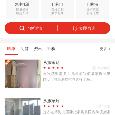
集中托运
门到门
门到港
以量换价
高端定制
经济实惠
物超所值
触手可及
服务无忧
了解详情
立即咨询
晒单
问答
资讯
经验
更多
+
从搬家到
15小时前
再次感谢海龙！几年前我们举家搬到英
国，当时经朋友推荐选择了海...
从搬家到
5天前
这次选择海龙国际把家具从国内跨境搬家