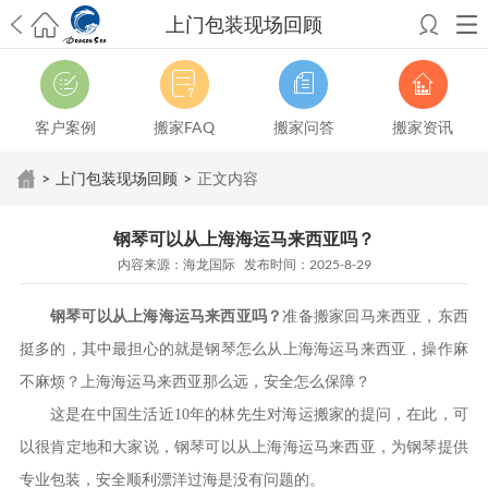
上门包装现场回顾
希望邮寄国际包裹顺利，从广州市国际快递邮寄到新西兰哪个公司好？
澳洲海运搬家回广州报关清关要怎么做？注意事项有哪些？
青岛市国际
搬家服务到美国，搬家公司有哪些搬家方案？
大连市国际搬家服务到中
客户案例
搬家FAQ
搬家问答
搬家资讯
国台湾是一种怎样的体验？有人分享搬家经历吗？
从长沙市国际快递邮
寄到韩国有哪些国际快递方式？用哪种好？
法国家具国际海运回国的方
>
上门包装现场回顾
>
正文内容
法有哪些？具体怎么操作？
国际搬家：家具海运到奥克兰怎么样能省
钱？
跨国搬家服务：扬州跨国搬家到加拿大怎么更有保障？
新冠疫情会
钢琴可以从上海海运马来西亚吗？
影响国际搬家吗？上海搬家到新西兰旺格雷有点不一样
北京私人物品运
内容来源：海龙国际 发布时间：2025-8-29
输到澳大利亚，移民如何跨国搬家？
上海移民搬家到塞浦路斯，国际搬
家怎么搬省钱？
昆明搬家到美国，如何打包才能对国际长途运输放心？
钢琴可以从上海海运马来西亚吗？
准备搬家回马来西亚，东西
从秦皇岛市托运到美国
从重庆市托运到美国
从上海市托运到澳大利亚
从
张家界市托运到美国
从厦门市托运到美国
从张家界市托运到美国
从上海
挺多的，其中最担心的就是钢琴怎么从上海海运马来西亚，操作麻
市搬家到英国
从南京市搬家到加拿大
从大连市搬家到英国
从佛山市搬家
不麻烦？上海海运马来西亚那么远，安全怎么保障？
到美国
从北京市搬家到西班牙
从广州市搬家到比利时
这是在中国生活近10年的林先生对海运搬家的提问，在此，可
以很肯定地和大家说，钢琴可以从上海海运马来西亚，为钢琴提供
专业包装，安全顺利漂洋过海是没有问题的。