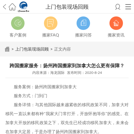
上门包装现场回顾
希望邮寄国际包裹顺利，从广州市国际快递邮寄到新西兰哪个公司好？
澳洲海运搬家回广州报关清关要怎么做？注意事项有哪些？
青岛市国际
搬家服务到美国，搬家公司有哪些搬家方案？
大连市国际搬家服务到中
客户案例
搬家FAQ
搬家问答
搬家资讯
国台湾是一种怎样的体验？有人分享搬家经历吗？
从长沙市国际快递邮
寄到韩国有哪些国际快递方式？用哪种好？
法国家具国际海运回国的方
>
上门包装现场回顾
>
正文内容
法有哪些？具体怎么操作？
国际搬家：家具海运到奥克兰怎么样能省
钱？
跨国搬家服务：扬州跨国搬家到加拿大怎么更有保障？
新冠疫情会
跨国搬家服务：扬州跨国搬家到加拿大怎么更有保障？
影响国际搬家吗？上海搬家到新西兰旺格雷有点不一样
北京私人物品运
内容来源：海龙国际 发布时间：2020-8-24
输到澳大利亚，移民如何跨国搬家？
上海移民搬家到塞浦路斯，国际搬
家怎么搬省钱？
昆明搬家到美国，如何打包才能对国际长途运输放心？
服务案例：
扬州跨国搬家到加拿大
从秦皇岛市托运到美国
从重庆市托运到美国
从上海市托运到澳大利亚
从
张家界市托运到美国
从厦门市托运到美国
从张家界市托运到美国
从上海
服务方式：门到门
市搬家到英国
从南京市搬家到加拿大
从大连市搬家到英国
从佛山市搬家
服务详情：与其他国际越来越紧收的移民政策不同，加拿大对
到美国
从北京市搬家到西班牙
从广州市搬家到比利时
移民一直以来都有种“我家大门常打开，开放怀抱等你”的感觉。在
加拿大开放的移民政策之下，双先生已经成功移民加拿大，未来会
在加拿大定居，于是办理了扬州跨国搬家到加拿大。