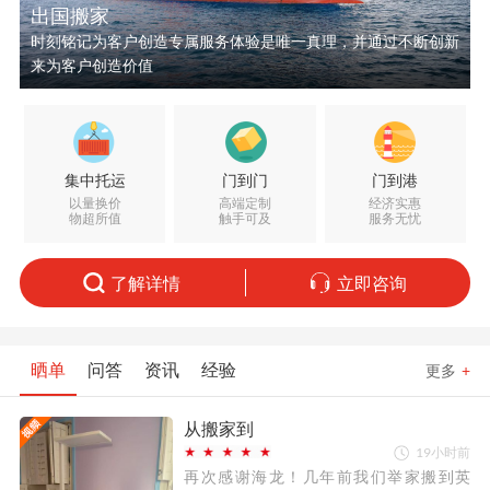
出国搬家
时刻铭记为客户创造专属服务体验是唯一真理，并通过不断创新
来为客户创造价值
集中托运
门到门
门到港
以量换价
高端定制
经济实惠
物超所值
触手可及
服务无忧
了解详情
立即咨询
晒单
问答
资讯
经验
更多
+
从搬家到
19小时前
再次感谢海龙！几年前我们举家搬到英