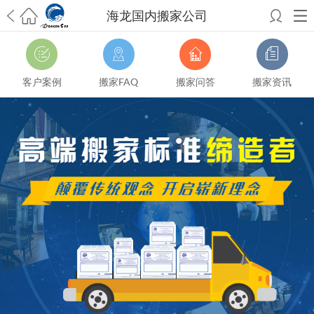
海龙国内搬家公司
希望邮寄国际包裹顺利，从广州市国际快递邮寄到新西兰哪个公司好？
澳洲海运搬家回广州报关清关要怎么做？注意事项有哪些？
青岛市国际
搬家服务到美国，搬家公司有哪些搬家方案？
大连市国际搬家服务到中
客户案例
搬家FAQ
搬家问答
搬家资讯
国台湾是一种怎样的体验？有人分享搬家经历吗？
从长沙市国际快递邮
寄到韩国有哪些国际快递方式？用哪种好？
法国家具国际海运回国的方
法有哪些？具体怎么操作？
国际搬家：家具海运到奥克兰怎么样能省
钱？
跨国搬家服务：扬州跨国搬家到加拿大怎么更有保障？
新冠疫情会
影响国际搬家吗？上海搬家到新西兰旺格雷有点不一样
北京私人物品运
输到澳大利亚，移民如何跨国搬家？
上海移民搬家到塞浦路斯，国际搬
家怎么搬省钱？
昆明搬家到美国，如何打包才能对国际长途运输放心？
从秦皇岛市托运到美国
从重庆市托运到美国
从上海市托运到澳大利亚
从
张家界市托运到美国
从厦门市托运到美国
从张家界市托运到美国
从上海
市搬家到英国
从南京市搬家到加拿大
从大连市搬家到英国
从佛山市搬家
到美国
从北京市搬家到西班牙
从广州市搬家到比利时