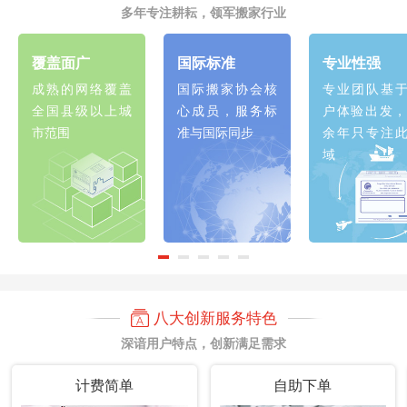
多年专注耕耘，领军搬家行业
覆盖面广
国际标准
专业性强
成熟的网络覆盖
国际搬家协会核
专业团队基
全国县级以上城
心成员，服务标
户体验出发，
市范围
准与国际同步
余年只专注
域
八大创新服务特色
深谙用户特点，创新满足需求
计费简单
自助下单