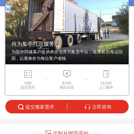
何为集中托运服务
为国外同城客户提供本次仓库为集货平台，装满柜后海运回
国，以量换价为每位客户省钱
10秒
8小时
24小时
提交需求
确定信息
上门服务
提交搬家需求
立即咨询
定制从细节开始