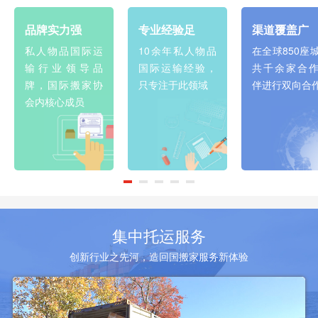
品牌实力强
专业经验足
渠道覆盖广
私人物品国际运
10余年私人物品
在全球850座
输行业领导品
国际运输经验，
共千余家合
牌，国际搬家协
只专注于此领域
伴进行双向合
会内核心成员
集中托运服务
创新行业之先河，造回国搬家服务新体验