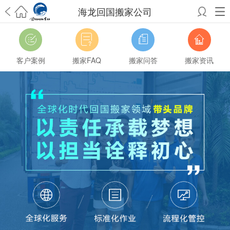
海龙回国搬家公司
希望邮寄国际包裹顺利，从广州市国际快递邮寄到新西兰哪个公司好？
澳洲海运搬家回广州报关清关要怎么做？注意事项有哪些？
青岛市国际
搬家服务到美国，搬家公司有哪些搬家方案？
大连市国际搬家服务到中
客户案例
搬家FAQ
搬家问答
搬家资讯
国台湾是一种怎样的体验？有人分享搬家经历吗？
从长沙市国际快递邮
寄到韩国有哪些国际快递方式？用哪种好？
法国家具国际海运回国的方
法有哪些？具体怎么操作？
国际搬家：家具海运到奥克兰怎么样能省
钱？
跨国搬家服务：扬州跨国搬家到加拿大怎么更有保障？
新冠疫情会
影响国际搬家吗？上海搬家到新西兰旺格雷有点不一样
北京私人物品运
输到澳大利亚，移民如何跨国搬家？
上海移民搬家到塞浦路斯，国际搬
家怎么搬省钱？
昆明搬家到美国，如何打包才能对国际长途运输放心？
从秦皇岛市托运到美国
从重庆市托运到美国
从上海市托运到澳大利亚
从
张家界市托运到美国
从厦门市托运到美国
从张家界市托运到美国
从南京
市搬家到加拿大
从大连市搬家到英国
从佛山市搬家到美国
从北京市搬家
到西班牙
从广州市搬家到比利时
从上海市搬家到意大利