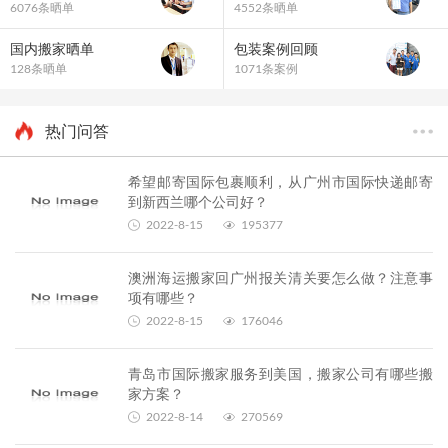
跨国搬家要找什么搬家公司？
6076条晒单
4552条晒单
如何搬家到台湾，求攻略？
国内搬家晒单
包装案例回顾
中港搬家托运，中港搬家公司电话，专业中港搬家公司
128条晒单
1071条案例
热门问答
希望邮寄国际包裹顺利，从广州市国际快递邮寄
到新西兰哪个公司好？
2022-8-15
195377
澳洲海运搬家回广州报关清关要怎么做？注意事
项有哪些？
2022-8-15
176046
青岛市国际搬家服务到美国，搬家公司有哪些搬
家方案？
2022-8-14
270569