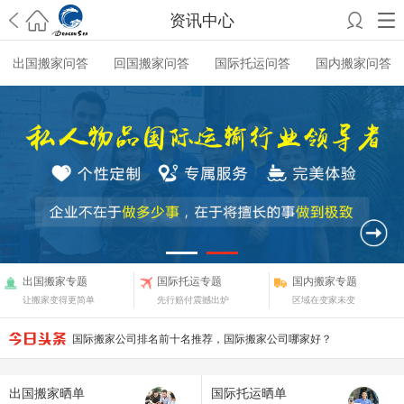
资讯中心
希望邮寄国际包裹顺利，从广州市国际快递邮寄到新西兰哪个公司好？
出国搬家问答
回国搬家问答
国际托运问答
国内搬家问答
澳洲海运搬家回广州报关清关要怎么做？注意事项有哪些？
青岛市国际
搬家服务到美国，搬家公司有哪些搬家方案？
大连市国际搬家服务到中
国台湾是一种怎样的体验？有人分享搬家经历吗？
从长沙市国际快递邮
寄到韩国有哪些国际快递方式？用哪种好？
法国家具国际海运回国的方
法有哪些？具体怎么操作？
国际搬家：家具海运到奥克兰怎么样能省
钱？
跨国搬家服务：扬州跨国搬家到加拿大怎么更有保障？
新冠疫情会
影响国际搬家吗？上海搬家到新西兰旺格雷有点不一样
北京私人物品运
输到澳大利亚，移民如何跨国搬家？
上海移民搬家到塞浦路斯，国际搬
家怎么搬省钱？
昆明搬家到美国，如何打包才能对国际长途运输放心？
从秦皇岛市托运到美国
从重庆市托运到美国
从上海市托运到澳大利亚
从
出国搬家专题
国际托运专题
国内搬家专题
张家界市托运到美国
从厦门市托运到美国
从张家界市托运到美国
从南京
如何搬家到台湾，求攻略？
让搬家变得更简单
先行赔付震撼出炉
区域在变家未变
市搬家到加拿大
从大连市搬家到英国
从佛山市搬家到美国
从北京市搬家
中港搬家托运，中港搬家公司电话，专业中港搬家公司
到西班牙
从广州市搬家到比利时
从上海市搬家到意大利
国际搬家公司排名前十名推荐，国际搬家公司哪家好？
家具搬到美国，多亏了海龙国际搬家公司快速搞定
上海国际搬家哪家好？搬家到国外去
出国搬家晒单
国际托运晒单