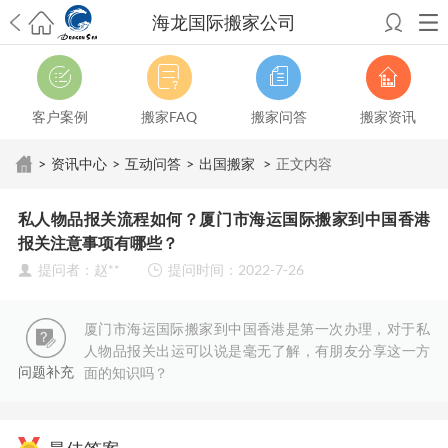
海龙国际搬家公司
希望邮寄国际包裹顺利，从广州市国际快递邮寄到新西兰哪个公司好？
澳洲海运搬家回广州报关清关要怎么做？注意事项有哪些？
青岛市国际
搬家服务到美国，搬家公司有哪些搬家方案？
大连市国际搬家服务到中
客户案例
搬家FAQ
搬家问答
搬家资讯
国台湾是一种怎样的体验？有人分享搬家经历吗？
从长沙市国际快递邮
寄到韩国有哪些国际快递方式？用哪种好？
法国家具国际海运回国的方
>
资讯中心
>
互动问答
>
出国搬家
>
正文内容
法有哪些？具体怎么操作？
国际搬家：家具海运到奥克兰怎么样能省
钱？
跨国搬家服务：扬州跨国搬家到加拿大怎么更有保障？
新冠疫情会
私人物品报关流程如何？厦门市海运国际搬家到中国香港
影响国际搬家吗？上海搬家到新西兰旺格雷有点不一样
北京私人物品运
报关注意事项有哪些？
输到澳大利亚，移民如何跨国搬家？
上海移民搬家到塞浦路斯，国际搬
提问者：赵**
提问时间：2022-7-26
家怎么搬省钱？
昆明搬家到美国，如何打包才能对国际长途运输放心？
从秦皇岛市托运到美国
从重庆市托运到美国
从上海市托运到澳大利亚
从
张家界市托运到美国
从厦门市托运到美国
从张家界市托运到美国
从南京
厦门市海运国际搬家到中国香港是第一次办理，对于私
市搬家到加拿大
从大连市搬家到英国
从佛山市搬家到美国
从北京市搬家
人物品报关出运可以说是毫无了解，有朋友分享这一方
到西班牙
从广州市搬家到比利时
从上海市搬家到意大利
问题补充
面的知识吗？