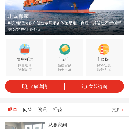
出国搬家
时刻铭记为客户创造专属服务体验是唯一真理，并通过不断创新
来为客户创造价值
集中托运
门到门
门到港
以量换价
高端定制
经济实惠
物超所值
触手可及
服务无忧
了解详情
立即咨询
晒单
问答
资讯
经验
更多
+
从搬家到