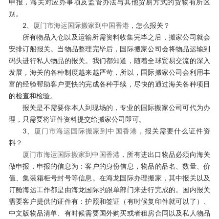
申报，海关对应办事项及监管办法与其他贸易方式的货物有所区
别。
2、
厦门市海运国际搬家到中国香港
，怎么报关？
所有物品入仓以及运输所需资料收集完毕之后，搬家公司就会
安排订船报关。当物品整理完毕后，国际搬家公司会将物品运输到
码头进行私人物品的报关。我们都知道，随着全球贸易交流的深入
发展，海关的各种制度越来越严苛，所以，国际搬家公司会利用丰
富的经验帮助客户更快的完成各种手续，尽快的通过海关各种项目
的检查和检验。
报关是不需要你本人到现场的，专业的国际搬家公司可代为办
理，只需要将证件资料提交给搬家公司即可。
3、
厦门市海运国际搬家到中国香港
，报关需要什么证件资
料？
厦门市海运国际搬家到中国香港
，所有进出口物品必须向海关
做申报，申报的信息为：客户的身份信息，物品的品名、数量、价
值、集装箱柜号封号等信息。在海龙国际办理搬家，其中报关以及
订舱海运工作都是由海龙国际的跟单部门来进行完成的。国内报关
需要客户提供的证件有：护照和签证（有时候复印件就可以了）、
中文版物品清单、有时候需要国外购买或者租房合同以及私人物品