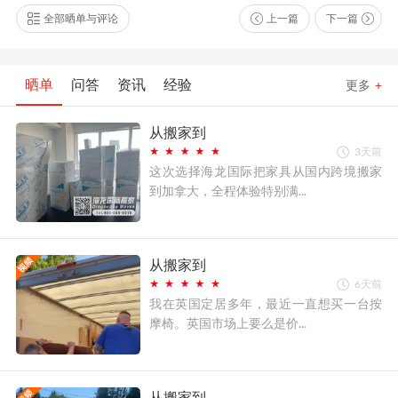
全部晒单与评论
上一篇
下一篇
晒单
问答
资讯
经验
更多
+
从搬家到
3天前
这次选择海龙国际把家具从国内跨境搬家
到加拿大，全程体验特别满...
从搬家到
6天前
我在英国定居多年，最近一直想买一台按
摩椅。英国市场上要么是价...
从搬家到