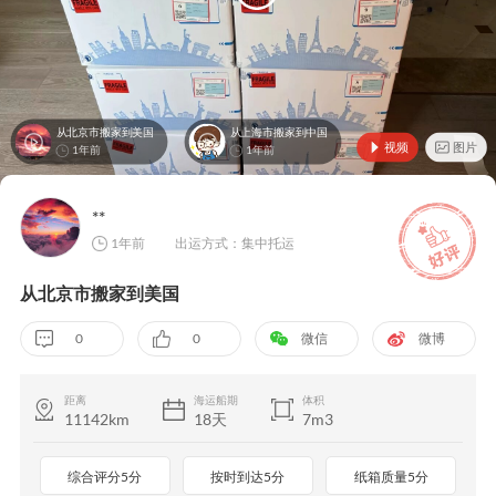
从北京市搬家到美国
从上海市搬家到中国
视频
图片
1年前
1年前
**
1年前
出运方式：集中托运
从北京市搬家到美国
0
0
微信
微博
距离
海运船期
体积
11142km
18天
7m3
综合评分5分
按时到达5分
纸箱质量5分