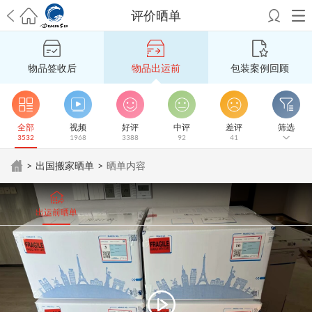
评价晒单
希望邮寄国际包裹顺利，从广州市国际快递邮寄到新西兰哪个公司好？
澳洲海运搬家回广州报关清关要怎么做？注意事项有哪些？
青岛市国际
物品签收后
物品出运前
包装案例回顾
搬家服务到美国，搬家公司有哪些搬家方案？
大连市国际搬家服务到中
国台湾是一种怎样的体验？有人分享搬家经历吗？
从长沙市国际快递邮
寄到韩国有哪些国际快递方式？用哪种好？
法国家具国际海运回国的方
法有哪些？具体怎么操作？
国际搬家：家具海运到奥克兰怎么样能省
全部
视频
好评
中评
差评
筛选
3532
1968
3388
92
41
钱？
跨国搬家服务：扬州跨国搬家到加拿大怎么更有保障？
新冠疫情会
影响国际搬家吗？上海搬家到新西兰旺格雷有点不一样
北京私人物品运
>
出国搬家晒单
>
晒单内容
输到澳大利亚，移民如何跨国搬家？
上海移民搬家到塞浦路斯，国际搬
家怎么搬省钱？
昆明搬家到美国，如何打包才能对国际长途运输放心？
从秦皇岛市托运到美国
从重庆市托运到美国
从上海市托运到澳大利亚
从
出运前晒单
张家界市托运到美国
从厦门市托运到美国
从张家界市托运到美国
从南京
市搬家到加拿大
从大连市搬家到英国
从佛山市搬家到美国
从北京市搬家
到西班牙
从广州市搬家到比利时
从上海市搬家到意大利