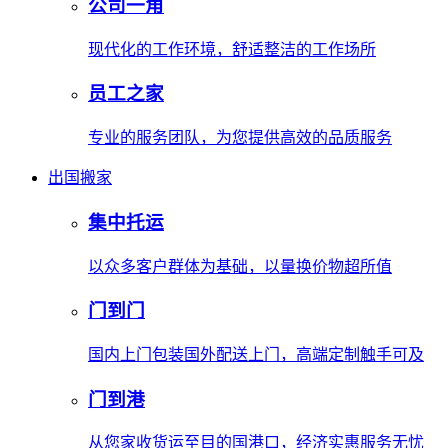
公司一角
现代化的工作环境，舒适整洁的工作场所
员工之家
专业的服务团队，为您提供高效的品质服务
出国搬家
集中托运
以众多客户群体为基础，以量换价物超所值
门到门
国内上门包装国外配送上门，高端定制触手可及
门到港
从您家收货运至目的国港口，经济实惠服务无忧