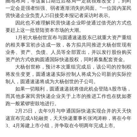
圈地布局，等这窗口期过后格局一定就很难改变了，到时
一定会是强者恒强、弱者逐渐消失的局面。"一位国内某民
营快递企业负责人25日接受本报记者采访时表示。
因此也不难理解民营快递企业即使通过借壳的方式也
要赶上这一批登陆资本市场的大潮。
1月初大杨创世宣布与圆通速递股东已就重大资产重组
的相关事宜初步达成一致，各方拟共同推进大杨创世现有
业务、资产、负债、人员等全部置出，并以发行股份购买
资产的方式收购圆通国际快递股权，同时募集配套资金。
大杨创世称，预计本次重组完成后，该公司的控制权
将发生变更，圆通速递实际控制人将成为公司新的实际控
制人，圆通速递将成为大杨创世的子公司。
如果一切顺利，圆通速递就将借此机会登陆A股市场，
而其他多家民营快递企业关于上市的推进工作也在犹如赛
跑一般紧锣密鼓地进行。
2月25日，去年9月与申通国际快递实现合并的天天快
递宣布完成A轮融资，天天快递董事长张鸿涛称，将在今年
3、4月筹建上市小组，并争取在今明两年完成上市。