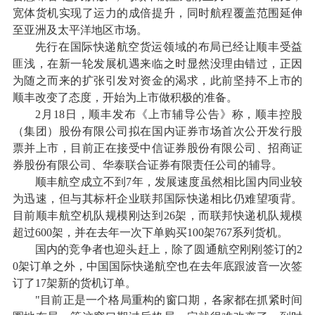
宽体货机实现了运力的成倍提升，同时航程覆盖范围延伸
至亚洲及太平洋地区市场。
先行在国际快递航空货运领域的布局已经让顺丰受益
匪浅，在新一轮发展机遇来临之时显然没理由错过，正因
为随之而来的扩张引发对资金的渴求，此前坚持不上市的
顺丰改变了态度，开始为上市做积极的准备。
2月18日，顺丰发布《上市辅导公告》称，顺丰控股
（集团）股份有限公司拟在国内证券市场首次公开发行股
票并上市，目前正在接受中信证券股份有限公司、招商证
券股份有限公司、华泰联合证券有限责任公司的辅导。
顺丰航空成立不到7年，发展速度虽然相比国内同业较
为迅速，但与其标杆企业联邦国际快递相比仍难望项背。
目前顺丰航空机队规模刚达到26架，而联邦快递机队规模
超过600架，并在去年一次下单购买100架767系列货机。
国内的竞争者也迎头赶上，除了圆通航空刚刚签订的2
0架订单之外，中国国际快递航空也在去年底跟波音一次签
订了17架新的货机订单。
"目前正是一个格局重构的窗口期，各家都在抓紧时间