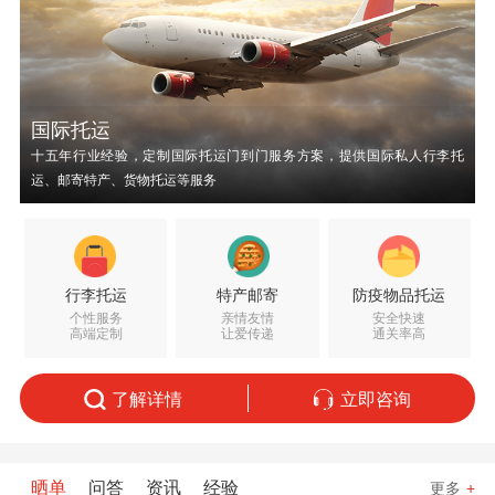
国际托运
十五年行业经验，定制国际托运门到门服务方案，提供国际私人行李托
运、邮寄特产、货物托运等服务
行李托运
特产邮寄
防疫物品托运
个性服务
亲情友情
安全快速
高端定制
让爱传递
通关率高
了解详情
立即咨询
晒单
问答
资讯
经验
更多
+