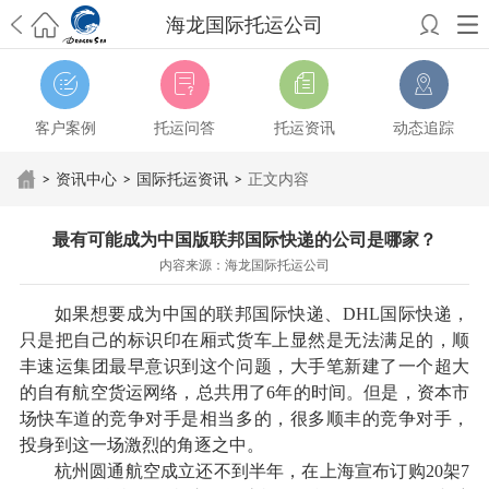
海龙国际托运公司
希望邮寄国际包裹顺利，从广州市国际快递邮寄到新西兰哪个公司好？
澳洲海运搬家回广州报关清关要怎么做？注意事项有哪些？
青岛市国际
搬家服务到美国，搬家公司有哪些搬家方案？
大连市国际搬家服务到中
客户案例
托运问答
托运资讯
动态追踪
国台湾是一种怎样的体验？有人分享搬家经历吗？
从长沙市国际快递邮
寄到韩国有哪些国际快递方式？用哪种好？
法国家具国际海运回国的方
>
资讯中心
>
国际托运资讯
>
正文内容
法有哪些？具体怎么操作？
国际搬家：家具海运到奥克兰怎么样能省
钱？
跨国搬家服务：扬州跨国搬家到加拿大怎么更有保障？
新冠疫情会
最有可能成为中国版联邦国际快递的公司是哪家？
影响国际搬家吗？上海搬家到新西兰旺格雷有点不一样
北京私人物品运
内容来源：海龙国际托运公司
输到澳大利亚，移民如何跨国搬家？
上海移民搬家到塞浦路斯，国际搬
家怎么搬省钱？
昆明搬家到美国，如何打包才能对国际长途运输放心？
如果想要成为中国的联邦国际快递、DHL国际快递，
从秦皇岛市托运到美国
从重庆市托运到美国
从上海市托运到澳大利亚
从
只是把自己的标识印在厢式货车上显然是无法满足的，顺
张家界市托运到美国
从厦门市托运到美国
从张家界市托运到美国
从南京
丰速运集团最早意识到这个问题，大手笔新建了一个超大
市搬家到加拿大
从大连市搬家到英国
从佛山市搬家到美国
从北京市搬家
的自有航空货运网络，总共用了6年的时间。但是，资本市
到西班牙
从广州市搬家到比利时
从上海市搬家到意大利
场快车道的竞争对手是相当多的，很多顺丰的竞争对手，
投身到这一场激烈的角逐之中。
杭州圆通航空成立还不到半年，在上海宣布订购20架7