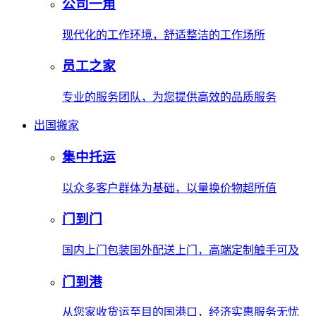
公司一角
现代化的工作环境，舒适整洁的工作场所
员工之家
专业的服务团队，为您提供高效的品质服务
出国搬家
集中托运
以众多客户群体为基础，以量换价物超所值
门到门
国内上门包装国外配送上门，高端定制触手可及
门到港
从您家收货运至目的国港口，经济实惠服务无忧