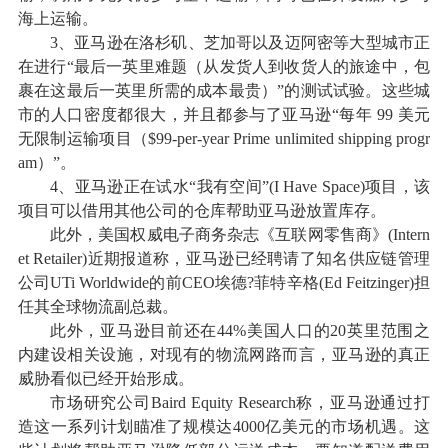
海上运输。
3、亚马逊在洛杉矶、芝加哥以及迈阿密等大型城市正
在进行“最后一英里难题（从发货人到收货人的旅途中，包
裹在这最后一英里所需的成本最贵）”的测试试验。这些城
市的人口密度都很大，并且都参与了亚马逊“每年 99 美元
无限制运输项目（$99-per-year Prime unlimited shipping progr
am）”。
4、亚马逊正在试水“我有空间”(I Have Space)项目，该
项目可以借用其他公司的仓库帮助亚马逊放置库存。
此外，美国权威电子商务杂志《互联网零售商》(Intern
et Retailer)近期报道称，亚马逊已经聘请了知名供应链管理
公司UTi Worldwide的前CEO埃德?菲特辛格(Ed Feitzinger)担
任其全球物流副总裁。
此外，亚马逊目前还在44%美国人口的20英里范围之
内建设相关设施，对现有的物流网路而言，亚马逊的真正
威胁看似已经开始形成。
市场研究公司Baird Equity Research称，亚马逊通过打
造这一系列计划瞄准了规模达4000亿美元的市场机遇。这