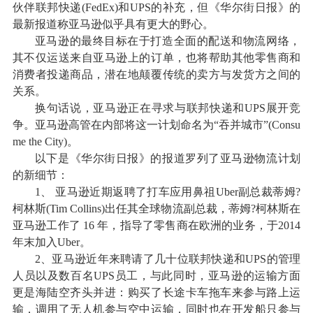
伙伴联邦快递(FedEx)和UPS的补充，但《华尔街日报》的
最新报道称亚马逊似乎具有更大的野心。
亚马逊的最终目标在于打造全面的配送和物流网络，
其不仅运送来自亚马逊上的订单，也将帮助其他零售商和
消费者投递商品，潜在地颠覆传统的卖方与发货方之间的
关系。
换句话说，亚马逊正在寻求与联邦快递和UPS展开竞
争。亚马逊高管在内部将这一计划命名为“吞并城市”(Consu
me the City)。
以下是《华尔街日报》的报道罗列了亚马逊物流计划
的新细节：
1、 亚马逊近期返聘了打车应用鼻祖Uber副总裁蒂姆?
柯林斯(Tim Collins)出任其全球物流副总裁，蒂姆?柯林斯在
亚马逊工作了 16 年，指导了零售商在欧洲的业务，于2014
年末加入Uber。
2、亚马逊近年来聘请了几十位联邦快递和UPS的管理
人员以及数百名UPS员工，与此同时，亚马逊的运输方面
更是海陆空齐头并进：购买了长途卡车拖车来参与路上运
输，调用了无人机参与空中运输，同时也在开发船只参与