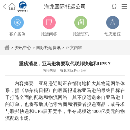
海龙国际托运公司
希望邮寄国际包裹顺利，从广州市国际快递邮寄到新西兰哪个公司好？
澳洲海运搬家回广州报关清关要怎么做？注意事项有哪些？
青岛市国际
搬家服务到美国，搬家公司有哪些搬家方案？
大连市国际搬家服务到中
客户案例
托运问答
托运资讯
动态追踪
国台湾是一种怎样的体验？有人分享搬家经历吗？
从长沙市国际快递邮
寄到韩国有哪些国际快递方式？用哪种好？
法国家具国际海运回国的方
>
资讯中心
>
国际托运资讯
>
正文内容
法有哪些？具体怎么操作？
国际搬家：家具海运到奥克兰怎么样能省
钱？
跨国搬家服务：扬州跨国搬家到加拿大怎么更有保障？
新冠疫情会
重磅消息，亚马逊将要取代联邦快递和UPS？
影响国际搬家吗？上海搬家到新西兰旺格雷有点不一样
北京私人物品运
内容来源：海龙国际托运公司
输到澳大利亚，移民如何跨国搬家？
上海移民搬家到塞浦路斯，国际搬
家怎么搬省钱？
昆明搬家到美国，如何打包才能对国际长途运输放心？
内容摘要：亚马逊近期正在悄悄地扩大其物流网络体
从秦皇岛市托运到美国
从重庆市托运到美国
从上海市托运到澳大利亚
从
系，据《华尔街日报》的最新报道称亚马逊的最终目标在
张家界市托运到美国
从厦门市托运到美国
从张家界市托运到美国
从上海
于打造全面的配送和物流网络，其不仅运送来自亚马逊上
市搬家到英国
从南京市搬家到加拿大
从大连市搬家到英国
从佛山市搬家
的订单，也将帮助其他零售商和消费者投递商品，或寻求
到美国
从北京市搬家到西班牙
从广州市搬家到比利时
与联邦快递和UPS展开竞争，争夺规模达4000亿美元的物
流配送市场。