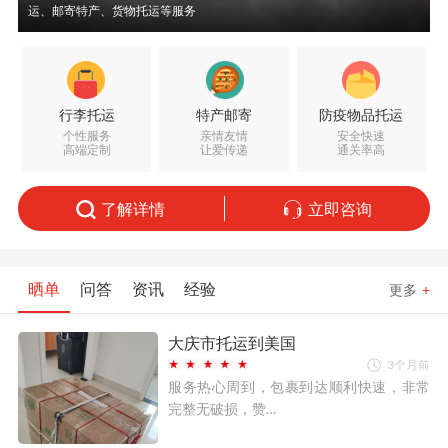
运、邮寄特产、货物托运等服务
行李托运
特产邮寄
防疫物品托运
个性服务
亲情友情
安全快速
高端定制
让爱传递
通关率高
了解详情
立即咨询
晒单
问答
资讯
经验
更多
+
大庆市托运到美国
3个月前
服务热心周到，包裹到达顺利快速，非常
完整无破损，赞…