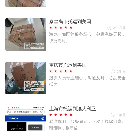
秦皇岛市托运到美国
3个月前
海龙一如既往服务细心，包裹完好无损，
快捷周到。
重庆市托运到美国
1年前
服务人员专业细心，沟通及时，货品安全
抵达
上海市托运到澳大利亚
1年前
感谢你们，服务周到，下次还找你们寄。
谢谢啊，很守信…