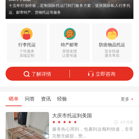
十五年行业经验，定制国际托运门到门服务方案，提供国际私人行李托
运、邮寄特产、货物托运等服务
行李托运
特产邮寄
防疫物品托运
个性服务
亲情友情
安全快速
高端定制
让爱传递
通关率高
了解详情
立即咨询
晒单
问答
资讯
经验
更多
+
大庆市托运到美国
3个月前
服务热心周到，包裹到达顺利快速，非常
完整无破损，赞…