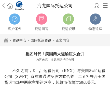
海龙国际托运公司
希望邮寄国际包裹顺利，从广州市国际快递邮寄到新西兰哪个公司好？
澳洲海运搬家回广州报关清关要怎么做？注意事项有哪些？
青岛市国际
搬家服务到美国，搬家公司有哪些搬家方案？
大连市国际搬家服务到中
客户案例
托运问答
托运资讯
动态追踪
国台湾是一种怎样的体验？有人分享搬家经历吗？
从长沙市国际快递邮
寄到韩国有哪些国际快递方式？用哪种好？
法国家具国际海运回国的方
>
资讯中心
>
国际托运资讯
>
正文内容
法有哪些？具体怎么操作？
国际搬家：家具海运到奥克兰怎么样能省
钱？
跨国搬家服务：扬州跨国搬家到加拿大怎么更有保障？
新冠疫情会
抱团时代！美国两大运输巨头合并
影响国际搬家吗？上海搬家到新西兰旺格雷有点不一样
北京私人物品运
内容来源：海龙国际托运公司
输到澳大利亚，移民如何跨国搬家？
上海移民搬家到塞浦路斯，国际搬
家怎么搬省钱？
昆明搬家到美国，如何打包才能对国际长途运输放心？
不久之前，Knight运输公司（KNX）与美国Swift运输
从秦皇岛市托运到美国
从重庆市托运到美国
从上海市托运到澳大利亚
从
公司（SWFT）宣布将通过换股方式合并，二者将整合美国
张家界市托运到美国
从厦门市托运到美国
从张家界市托运到美国
从上海
货运市场中两家主要运营商，其总市值超过50亿美元。
市搬家到英国
从南京市搬家到加拿大
从大连市搬家到英国
从佛山市搬家
到美国
从北京市搬家到西班牙
从广州市搬家到比利时