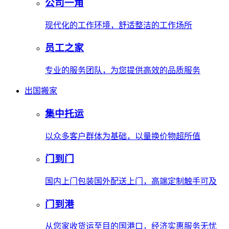
公司一角
现代化的工作环境，舒适整洁的工作场所
员工之家
专业的服务团队，为您提供高效的品质服务
出国搬家
集中托运
以众多客户群体为基础，以量换价物超所值
门到门
国内上门包装国外配送上门，高端定制触手可及
门到港
从您家收货运至目的国港口，经济实惠服务无忧