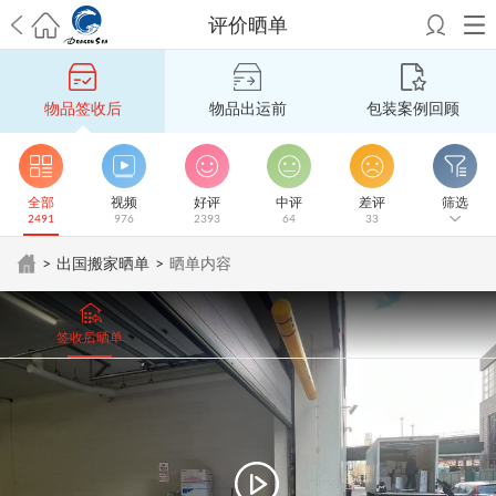
评价晒单
希望邮寄国际包裹顺利，从广州市国际快递邮寄到新西兰哪个公司好？
澳洲海运搬家回广州报关清关要怎么做？注意事项有哪些？
青岛市国际
物品签收后
物品出运前
包装案例回顾
搬家服务到美国，搬家公司有哪些搬家方案？
大连市国际搬家服务到中
国台湾是一种怎样的体验？有人分享搬家经历吗？
从长沙市国际快递邮
寄到韩国有哪些国际快递方式？用哪种好？
法国家具国际海运回国的方
法有哪些？具体怎么操作？
国际搬家：家具海运到奥克兰怎么样能省
全部
视频
好评
中评
差评
筛选
2491
976
2393
64
33
钱？
跨国搬家服务：扬州跨国搬家到加拿大怎么更有保障？
新冠疫情会
影响国际搬家吗？上海搬家到新西兰旺格雷有点不一样
北京私人物品运
>
出国搬家晒单
>
晒单内容
输到澳大利亚，移民如何跨国搬家？
上海移民搬家到塞浦路斯，国际搬
家怎么搬省钱？
昆明搬家到美国，如何打包才能对国际长途运输放心？
从秦皇岛市托运到美国
从重庆市托运到美国
从上海市托运到澳大利亚
从
签收后晒单
张家界市托运到美国
从厦门市托运到美国
从张家界市托运到美国
从上海
市搬家到柬埔寨
从上海市搬家到英国
从南京市搬家到加拿大
从大连市搬
家到英国
从佛山市搬家到美国
从北京市搬家到西班牙