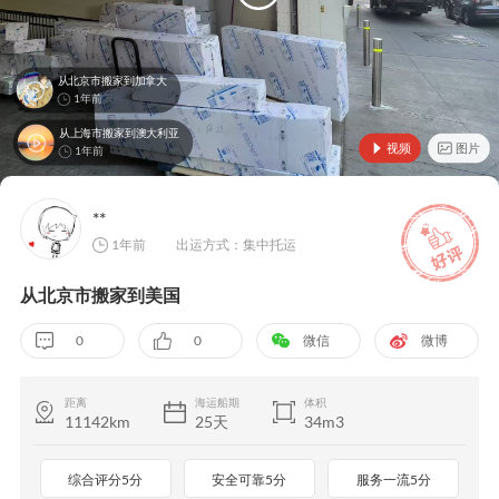
从北京市搬家到加拿大
1年前
从上海市搬家到澳大利亚
视频
图片
1年前
**
1年前
出运方式：集中托运
从北京市搬家到美国
0
0
微信
微博
距离
海运船期
体积
11142km
25天
34m3
综合评分5分
安全可靠5分
服务一流5分