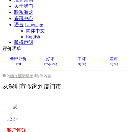
关于我们
联系海龙
资讯中心
语言|Language
简体中文
English
版权声明
评价晒单
全部评价
好评
中评
差评
128
125(97%)
3(3%)
0(0%)
国内搬家晒单
晒单内容
从深圳市搬家到厦门市
1
2
3
4
客户评分