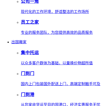
公司一角
现代化的工作环境，舒适整洁的工作场所
员工之家
专业的服务团队，为您提供高效的品质服务
出国搬家
集中托运
以众多客户群体为基础，以量换价物超所值
门到门
国内上门包装国外配送上门，高端定制触手可及
门到港
从您家收货运至目的国港口，经济实惠服务无忧