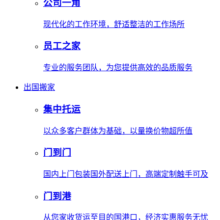
公司一角
现代化的工作环境，舒适整洁的工作场所
员工之家
专业的服务团队，为您提供高效的品质服务
出国搬家
集中托运
以众多客户群体为基础，以量换价物超所值
门到门
国内上门包装国外配送上门，高端定制触手可及
门到港
从您家收货运至目的国港口，经济实惠服务无忧