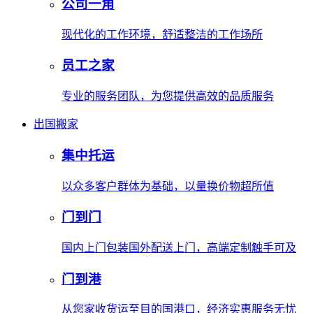
公司一角
现代化的工作环境，舒适整洁的工作场所
员工之家
专业的服务团队，为您提供高效的品质服务
出国搬家
集中托运
以众多客户群体为基础，以量换价物超所值
门到门
国内上门包装国外配送上门，高端定制触手可及
门到港
从您家收货运至目的国港口，经济实惠服务无忧