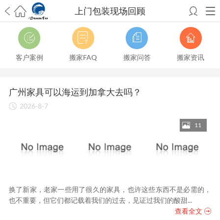
上门包装现场回顾
希望邮寄国际包裹顺利，从广州市国际快递邮寄到新西兰哪个公司好？
澳洲海运搬家回广州报关清关要怎么做？注意事项有哪些？
青岛市国际
搬家服务到美国，搬家公司有哪些搬家方案？
大连市国际搬家服务到中
客户案例
搬家FAQ
搬家问答
搬家资讯
国台湾是一种怎样的体验？有人分享搬家经历吗？
从长沙市国际快递邮
寄到韩国有哪些国际快递方式？用哪种好？
法国家具国际海运回国的方
法有哪些？具体怎么操作？
国际搬家：家具海运到奥克兰怎么样能省
广州家具可以海运到加拿大去吗？
钱？
跨国搬家服务：扬州跨国搬家到加拿大怎么更有保障？
新冠疫情会
2026-8-7
影响国际搬家吗？上海搬家到新西兰旺格雷有点不一样
北京私人物品运
输到澳大利亚，移民如何跨国搬家？
上海移民搬家到塞浦路斯，国际搬
11
家怎么搬省钱？
昆明搬家到美国，如何打包才能对国际长途运输放心？
从秦皇岛市托运到美国
从重庆市托运到美国
从上海市托运到澳大利亚
从
张家界市托运到美国
从厦门市托运到美国
从张家界市托运到美国
从上海
市搬家到英国
从南京市搬家到加拿大
从大连市搬家到英国
从佛山市搬家
到美国
从北京市搬家到西班牙
从广州市搬家到比利时
换了新家，老家一些用了很久的家具，也许这些东西不是必需的，
也不重要，但它们都记载着我们的过去，见证过我们的酸甜...
查看全文