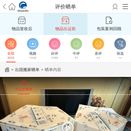
评价晒单
希望邮寄国际包裹顺利，从广州市国际快递邮寄到新西兰哪个公司好？
澳洲海运搬家回广州报关清关要怎么做？注意事项有哪些？
青岛市国际
物品签收后
物品出运前
包装案例回顾
搬家服务到美国，搬家公司有哪些搬家方案？
大连市国际搬家服务到中
国台湾是一种怎样的体验？有人分享搬家经历吗？
从长沙市国际快递邮
寄到韩国有哪些国际快递方式？用哪种好？
法国家具国际海运回国的方
法有哪些？具体怎么操作？
国际搬家：家具海运到奥克兰怎么样能省
全部
视频
好评
中评
差评
筛选
3532
1968
3388
92
41
钱？
跨国搬家服务：扬州跨国搬家到加拿大怎么更有保障？
新冠疫情会
影响国际搬家吗？上海搬家到新西兰旺格雷有点不一样
北京私人物品运
>
出国搬家晒单
>
晒单内容
输到澳大利亚，移民如何跨国搬家？
上海移民搬家到塞浦路斯，国际搬
家怎么搬省钱？
昆明搬家到美国，如何打包才能对国际长途运输放心？
从秦皇岛市托运到美国
从重庆市托运到美国
从上海市托运到澳大利亚
从
出运前晒单
张家界市托运到美国
从厦门市托运到美国
从张家界市托运到美国
从南京
市搬家到加拿大
从大连市搬家到英国
从佛山市搬家到美国
从北京市搬家
到西班牙
从广州市搬家到比利时
从上海市搬家到意大利