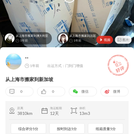
从上海市搬家到澳大利亚
从上海市搬家到法国
视频
图片
1年前
1年前
**
1年前
出运方式：门到门增值
从上海市搬家到新加坡
0
0
微信
微博
距离
海运船期
体积
3810km
12天
13m3
综合评分5分
按时到达5分
纸箱质量5分