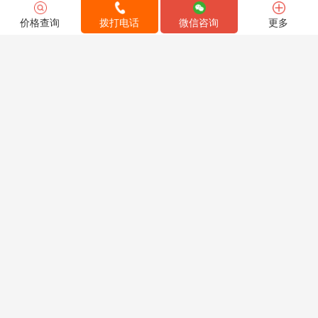
价格查询
拨打电话
微信咨询
更多
晒单
问答
资讯
经验
更多
+
从搬家到
3天前
这次选择海龙国际把家具从国内跨境搬家
到加拿大，全程体验特别满...
从搬家到
5天前
我在英国定居多年，最近一直想买一台按
摩椅。英国市场上要么是价...
从搬家到
6天前