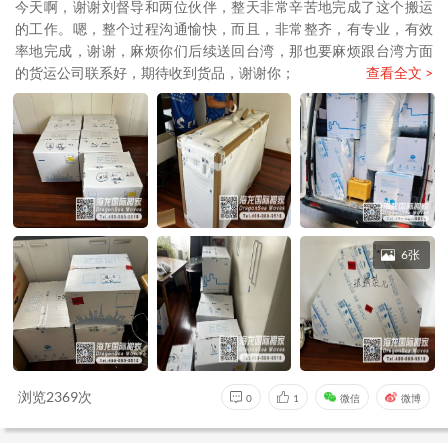
今天啊，谢谢刘督导和两位伙伴，整天非常辛苦地完成了这个搬运
的工作。嗯，整个过程沟通愉快，而且，非常整齐，有专业，有效
率地完成，谢谢，麻烦你们后续送回台湾，那也要麻烦跟台湾方面
的货运公司联系好，期待收到货品，谢谢你；
查看全文 >
6张
浏览2369次
0
1
微信
微博