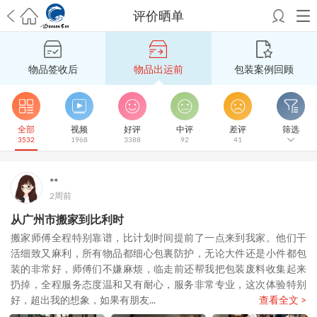
评价晒单
希望邮寄国际包裹顺利，从广州市国际快递邮寄到新西兰哪个公司好？
澳洲海运搬家回广州报关清关要怎么做？注意事项有哪些？
青岛市国际
物品签收后
物品出运前
包装案例回顾
搬家服务到美国，搬家公司有哪些搬家方案？
大连市国际搬家服务到中
国台湾是一种怎样的体验？有人分享搬家经历吗？
从长沙市国际快递邮
寄到韩国有哪些国际快递方式？用哪种好？
法国家具国际海运回国的方
法有哪些？具体怎么操作？
国际搬家：家具海运到奥克兰怎么样能省
全部
视频
好评
中评
差评
筛选
3532
1968
3388
92
41
钱？
跨国搬家服务：扬州跨国搬家到加拿大怎么更有保障？
新冠疫情会
影响国际搬家吗？上海搬家到新西兰旺格雷有点不一样
北京私人物品运
输到澳大利亚，移民如何跨国搬家？
上海移民搬家到塞浦路斯，国际搬
**
家怎么搬省钱？
昆明搬家到美国，如何打包才能对国际长途运输放心？
2周前
从秦皇岛市托运到美国
从重庆市托运到美国
从上海市托运到澳大利亚
从
从广州市搬家到比利时
张家界市托运到美国
从厦门市托运到美国
从张家界市托运到美国
从上海
搬家师傅全程特别靠谱，比计划时间提前了一点来到我家。他们干
市搬家到英国
从南京市搬家到加拿大
从大连市搬家到英国
从佛山市搬家
活细致又麻利，所有物品都细心包裏防护，无论大件还是小件都包
到美国
从北京市搬家到西班牙
从广州市搬家到比利时
装的非常好，师傅们不嫌麻烦，临走前还帮我把包装废料收集起来
扔掉，全程服务态度温和又有耐心，服务非常专业，这次体验特别
好，超出我的想象，如果有朋友...
查看全文 >