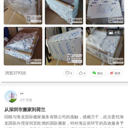
6张
浏览3793次
0
0
微信
微博
**
2个月前
从深圳市搬家到荷兰
回顾与海龙国际搬家服务有限公司的接触，感概万千，此次委托海
龙国际办理深圳至欧洲的国际搬家，特对海运前环节的高效服务予