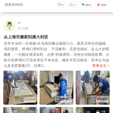
浏览4040次
0
2
微信
微博
**
2个月前
从上海市搬家到澳大利亚
非常专业的一次体验!从包装到搬运都很小心，家具没有任何磕碰，
强烈推荐。师傅们准时到达，干活麻利，态度也很好。这么大的雨
搬家，一点都没淋湿东西，点赞!价格透明，没有任何隐形收费。大
热天的师傅们汗流泱背也不肯休息，确实辛苦且敬业。原本以为这
么多东西要搬2天，结果1...
查看全文 >
9张