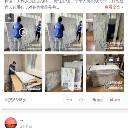
有佳，工作人员态度谦和、责任心强，每个人都积极肯干，打包过
程认真用心，对各类物品妥善...
查看全文 >
0s
9张
浏览6348次
0
0
微信
微博
**
3个月前