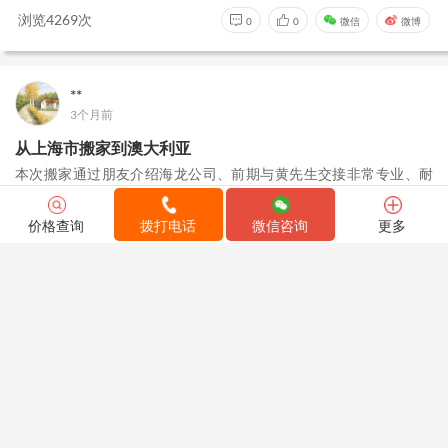
浏览4269次
0
0
微信
微博
**
3个月前
从上海市搬家到澳大利亚
本次搬家通过朋友介绍海龙公司、前期与黄先生交接非常专业、耐
心、今天上门师傅非常专业、耐心讲解工作流程、包装专业、家具
用多层珍珠棉绩效包装， 加硬质护条边框保护，最后用搬家的专用
价格查询
拨打电话
微信咨询
更多
纸板进行包装，非常结实；选择海龙非常靠谱、期待后续物品安全
到达、同时也祝海龙一帆风顺...
查看全文 >
9张