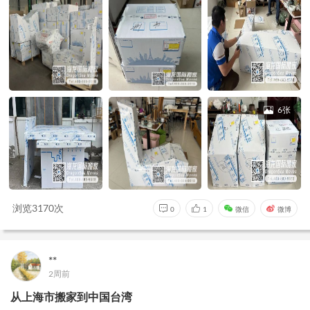
6张
浏览3170次
0
1
微信
微博
**
2周前
从上海市搬家到中国台湾