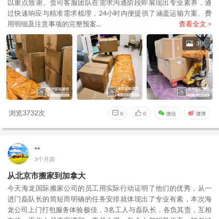
以重点致谢。贵司客服团队在需求沟通阶段即展现出专业素养，通
过快速响应与精准需求梳理，24小时内便提供了涵盖运输方案、费
用明细及注意事项的完整预案...
查看全文 >
3张
浏览3732次
0
0
微信
微博
**
3个月前
从北京市搬家到加拿大
今天海龙国际搬家公司的员工用实际行动证明了他们的优秀，从一
进门磊队长的简短而明确的任务安排就体现出了专业有素，本次海
龙公司上门打包服务体验极佳，3名工人与磊队长，各负其责，互相