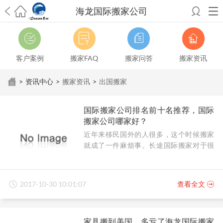
海龙国际搬家公司
希望邮寄国际包裹顺利，从广州市国际快递邮寄到新西兰哪个公司好？
澳洲海运搬家回广州报关清关要怎么做？注意事项有哪些？
青岛市国际
搬家服务到美国，搬家公司有哪些搬家方案？
大连市国际搬家服务到中
客户案例
搬家FAQ
搬家问答
搬家资讯
国台湾是一种怎样的体验？有人分享搬家经历吗？
从长沙市国际快递邮
寄到韩国有哪些国际快递方式？用哪种好？
法国家具国际海运回国的方
>
资讯中心
>
搬家资讯
>
出国搬家
法有哪些？具体怎么操作？
国际搬家：家具海运到奥克兰怎么样能省
钱？
跨国搬家服务：扬州跨国搬家到加拿大怎么更有保障？
新冠疫情会
国际搬家公司排名前十名推荐，国际
影响国际搬家吗？上海搬家到新西兰旺格雷有点不一样
北京私人物品运
搬家公司哪家好？
输到澳大利亚，移民如何跨国搬家？
上海移民搬家到塞浦路斯，国际搬
近年来移民国外的人很多，这个时候搬家
家怎么搬省钱？
昆明搬家到美国，如何打包才能对国际长途运输放心？
就成了一件麻烦事。长途国际搬家对于很
从秦皇岛市托运到美国
从重庆市托运到美国
从上海市托运到澳大利亚
从
多一般的小型搬家公司是没办法做的。这
张家界市托运到美国
从厦门市托运到美国
从张家界市托运到美国
从南京
个时候国际搬家公司就显得尤为重要。
市搬家到加拿大
从大连市搬家到英国
从佛山市搬家到美国
从北京市搬家
到西班牙
从广州市搬家到比利时
从上海市搬家到意大利
2017-10-30 10:01:07
查看全文
家具搬到美国，多亏了海龙国际搬家