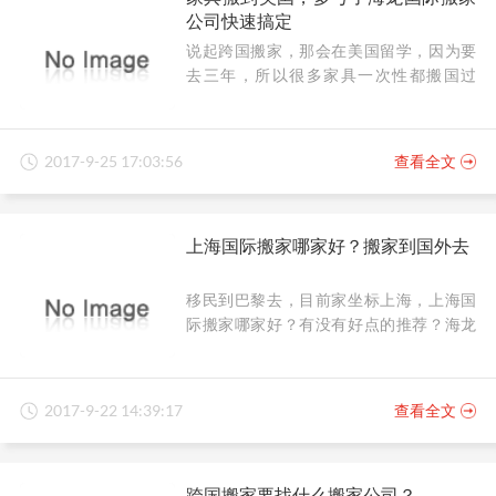
公司快速搞定
说起跨国搬家，那会在美国留学，因为要
去三年，所以很多家具一次性都搬国过
去，留学期间要花的费用就已经很多了，
到了美国不想再买家具什么的了，因此在
国内一次性把需要用的东西都整理好搬了
2017-9-25 17:03:56
查看全文
过去，多亏了海龙国际搬家公司一次性快
速搞定，不用我操心太多，从家具打包包
装到运输，然后再到配送到家，几乎都不
上海国际搬家哪家好？搬家到国外去
用自己怎么动手，只需指导提需求就可以
了。
移民到巴黎去，目前家坐标上海，上海国
际搬家哪家好？有没有好点的推荐？海龙
国际搬家公司专业搬家十余年，搬家服务
特别好，力荐的一家国际搬家公司。
2017-9-22 14:39:17
查看全文
跨国搬家要找什么搬家公司？