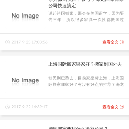
公司快速搞定
说起跨国搬家，那会在美国留学，因为要
去三年，所以很多家具一次性都搬国过
去，留学期间要花的费用就已经很多了，
到了美国不想再买家具什么的了，因此在
国内一次性把需要用的东西都整理好搬了
2017-9-25 17:03:56
查看全文
过去，多亏了海龙国际搬家公司一次性快
速搞定，不用我操心太多，从家具打包包
装到运输，然后再到配送到家，几乎都不
上海国际搬家哪家好？搬家到国外去
用自己怎么动手，只需指导提需求就可以
了。
移民到巴黎去，目前家坐标上海，上海国
际搬家哪家好？有没有好点的推荐？海龙
国际搬家公司专业搬家十余年，搬家服务
特别好，力荐的一家国际搬家公司。
2017-9-22 14:39:17
查看全文
跨国搬家要找什么搬家公司？