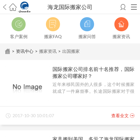
海龙国际搬家公司
希望邮寄国际包裹顺利，从广州市国际快递邮寄到新西兰哪个公司好？
澳洲海运搬家回广州报关清关要怎么做？注意事项有哪些？
青岛市国际
搬家服务到美国，搬家公司有哪些搬家方案？
大连市国际搬家服务到中
客户案例
搬家FAQ
搬家问答
搬家资讯
国台湾是一种怎样的体验？有人分享搬家经历吗？
从长沙市国际快递邮
寄到韩国有哪些国际快递方式？用哪种好？
法国家具国际海运回国的方
>
资讯中心
>
搬家资讯
>
出国搬家
法有哪些？具体怎么操作？
国际搬家：家具海运到奥克兰怎么样能省
钱？
跨国搬家服务：扬州跨国搬家到加拿大怎么更有保障？
新冠疫情会
国际搬家公司排名前十名推荐，国际
影响国际搬家吗？上海搬家到新西兰旺格雷有点不一样
北京私人物品运
搬家公司哪家好？
输到澳大利亚，移民如何跨国搬家？
上海移民搬家到塞浦路斯，国际搬
近年来移民国外的人很多，这个时候搬家
家怎么搬省钱？
昆明搬家到美国，如何打包才能对国际长途运输放心？
就成了一件麻烦事。长途国际搬家对于很
从秦皇岛市托运到美国
从重庆市托运到美国
从上海市托运到澳大利亚
从
多一般的小型搬家公司是没办法做的。这
张家界市托运到美国
从厦门市托运到美国
从张家界市托运到美国
从上海
个时候国际搬家公司就显得尤为重要。
市搬家到英国
从南京市搬家到加拿大
从大连市搬家到英国
从佛山市搬家
到美国
从北京市搬家到西班牙
从广州市搬家到比利时
2017-10-30 10:01:07
查看全文
家具搬到美国，多亏了海龙国际搬家