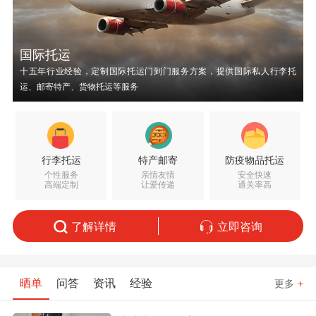
国际托运
十五年行业经验，定制国际托运门到门服务方案，提供国际私人行李托
运、邮寄特产、货物托运等服务
行李托运
特产邮寄
防疫物品托运
个性服务
亲情友情
安全快速
高端定制
让爱传递
通关率高
了解详情
立即咨询
晒单
问答
资讯
经验
更多
+