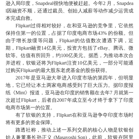
逊入局印度，Snapdeal很快地便被赶超。今年2 月，Snapdea
l因融资不顺，还通过裁员、创始人减薪等动作减少运营成
本完成自救。
Flipkart过得相对较好，在和亚马逊的竞争里，它依然
保持住第一的位置，占据了印度电商市场43% 的份额。但
由于增长放缓等问题，Flipkart的估值数次遭遇下调，近
期，Flipkart融资14亿美元，投资方包括了eBay、腾讯、微
软等。估值有所回升，约100亿美元。据悉，为推动本次合
并进程，软银还将为Flipkart注资10亿美元，一部分可能通
过购买Flipkart的最大股东老虎基金的股份获得。
2017年是亚马逊大举进入印度市场的第四年，但明显
地，它已经让本土两家电商感受到了巨大压力。据印度报
纸《Mint》报道，亚马逊在印度的销售额在去年7 月就第一
次超过Flipkart，后者自2007年成立至今才终于拿下了印度
电商市场第一的位置。
有了软银的支持，Flipkart在和亚马逊争夺印度市场时
将有更多的资金保障。
路透社称，推动上述一系列交易的核心人物是软银创
始人兼董事长孙正义 (Masayoshi Son)，此前，软银在阿里