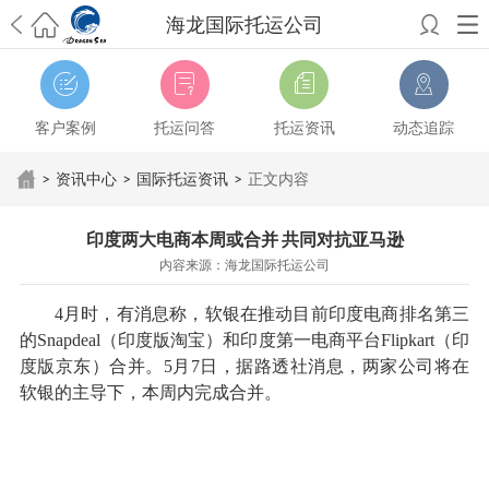
海龙国际托运公司
希望邮寄国际包裹顺利，从广州市国际快递邮寄到新西兰哪个公司好？
澳洲海运搬家回广州报关清关要怎么做？注意事项有哪些？
青岛市国际
搬家服务到美国，搬家公司有哪些搬家方案？
大连市国际搬家服务到中
客户案例
托运问答
托运资讯
动态追踪
国台湾是一种怎样的体验？有人分享搬家经历吗？
从长沙市国际快递邮
寄到韩国有哪些国际快递方式？用哪种好？
法国家具国际海运回国的方
>
资讯中心
>
国际托运资讯
>
正文内容
法有哪些？具体怎么操作？
国际搬家：家具海运到奥克兰怎么样能省
钱？
跨国搬家服务：扬州跨国搬家到加拿大怎么更有保障？
新冠疫情会
印度两大电商本周或合并 共同对抗亚马逊
影响国际搬家吗？上海搬家到新西兰旺格雷有点不一样
北京私人物品运
内容来源：海龙国际托运公司
输到澳大利亚，移民如何跨国搬家？
上海移民搬家到塞浦路斯，国际搬
家怎么搬省钱？
昆明搬家到美国，如何打包才能对国际长途运输放心？
4月时，有消息称，软银在推动目前印度电商排名第三
从秦皇岛市托运到美国
从重庆市托运到美国
从上海市托运到澳大利亚
从
的Snapdeal（印度版淘宝）和印度第一电商平台Flipkart（印
张家界市托运到美国
从厦门市托运到美国
从张家界市托运到美国
从南京
度版京东）合并。5月7日，据路透社消息，两家公司将在
市搬家到加拿大
从大连市搬家到英国
从佛山市搬家到美国
从北京市搬家
软银的主导下，本周内完成合并。
到西班牙
从广州市搬家到比利时
从上海市搬家到意大利