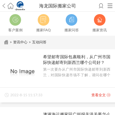
海龙国际搬家公司
希望邮寄国际包裹顺利，从广州市国际快递邮寄到新西兰哪个公司好？
澳洲海运搬家回广州报关清关要怎么做？注意事项有哪些？
青岛市国际
搬家服务到美国，搬家公司有哪些搬家方案？
大连市国际搬家服务到中
客户案例
搬家FAQ
搬家问答
搬家资讯
国台湾是一种怎样的体验？有人分享搬家经历吗？
从长沙市国际快递邮
寄到韩国有哪些国际快递方式？用哪种好？
法国家具国际海运回国的方
>
资讯中心
>
互动问答
法有哪些？具体怎么操作？
国际搬家：家具海运到奥克兰怎么样能省
钱？
跨国搬家服务：扬州跨国搬家到加拿大怎么更有保障？
新冠疫情会
希望邮寄国际包裹顺利，从广州市国
影响国际搬家吗？上海搬家到新西兰旺格雷有点不一样
北京私人物品运
际快递邮寄到新西兰哪个公司好？
输到澳大利亚，移民如何跨国搬家？
上海移民搬家到塞浦路斯，国际搬
第一次要办从广州市国际快递邮寄到新西
家怎么搬省钱？
昆明搬家到美国，如何打包才能对国际长途运输放心？
兰，对国际快递市场不了解，请问在哪个
从秦皇岛市托运到美国
从重庆市托运到美国
从上海市托运到澳大利亚
从
公司邮寄顺利靠谱？
张家界市托运到美国
从厦门市托运到美国
从张家界市托运到美国
从上海
市搬家到英国
从南京市搬家到加拿大
从大连市搬家到英国
从佛山市搬家
到美国
从北京市搬家到西班牙
从广州市搬家到比利时
2022-8-15 11:17:33
查看全文
澳洲海运搬家回广州报关清关要怎么