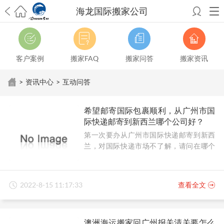
海龙国际搬家公司
希望邮寄国际包裹顺利，从广州市国际快递邮寄到新西兰哪个公司好？
澳洲海运搬家回广州报关清关要怎么做？注意事项有哪些？
青岛市国际
搬家服务到美国，搬家公司有哪些搬家方案？
大连市国际搬家服务到中
客户案例
搬家FAQ
搬家问答
搬家资讯
国台湾是一种怎样的体验？有人分享搬家经历吗？
从长沙市国际快递邮
寄到韩国有哪些国际快递方式？用哪种好？
法国家具国际海运回国的方
>
资讯中心
>
互动问答
法有哪些？具体怎么操作？
国际搬家：家具海运到奥克兰怎么样能省
钱？
跨国搬家服务：扬州跨国搬家到加拿大怎么更有保障？
新冠疫情会
希望邮寄国际包裹顺利，从广州市国
影响国际搬家吗？上海搬家到新西兰旺格雷有点不一样
北京私人物品运
际快递邮寄到新西兰哪个公司好？
输到澳大利亚，移民如何跨国搬家？
上海移民搬家到塞浦路斯，国际搬
第一次要办从广州市国际快递邮寄到新西
家怎么搬省钱？
昆明搬家到美国，如何打包才能对国际长途运输放心？
兰，对国际快递市场不了解，请问在哪个
从秦皇岛市托运到美国
从重庆市托运到美国
从上海市托运到澳大利亚
从
公司邮寄顺利靠谱？
张家界市托运到美国
从厦门市托运到美国
从张家界市托运到美国
从上海
市搬家到柬埔寨
从上海市搬家到英国
从南京市搬家到加拿大
从大连市搬
家到英国
从佛山市搬家到美国
从北京市搬家到西班牙
2022-8-15 11:17:33
查看全文
澳洲海运搬家回广州报关清关要怎么