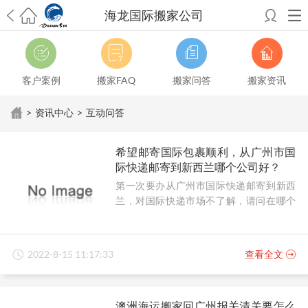
海龙国际搬家公司
希望邮寄国际包裹顺利，从广州市国际快递邮寄到新西兰哪个公司好？
澳洲海运搬家回广州报关清关要怎么做？注意事项有哪些？
青岛市国际
搬家服务到美国，搬家公司有哪些搬家方案？
大连市国际搬家服务到中
客户案例
搬家FAQ
搬家问答
搬家资讯
国台湾是一种怎样的体验？有人分享搬家经历吗？
从长沙市国际快递邮
寄到韩国有哪些国际快递方式？用哪种好？
法国家具国际海运回国的方
>
资讯中心
>
互动问答
法有哪些？具体怎么操作？
国际搬家：家具海运到奥克兰怎么样能省
钱？
跨国搬家服务：扬州跨国搬家到加拿大怎么更有保障？
新冠疫情会
希望邮寄国际包裹顺利，从广州市国
影响国际搬家吗？上海搬家到新西兰旺格雷有点不一样
北京私人物品运
际快递邮寄到新西兰哪个公司好？
输到澳大利亚，移民如何跨国搬家？
上海移民搬家到塞浦路斯，国际搬
第一次要办从广州市国际快递邮寄到新西
家怎么搬省钱？
昆明搬家到美国，如何打包才能对国际长途运输放心？
兰，对国际快递市场不了解，请问在哪个
从秦皇岛市托运到美国
从重庆市托运到美国
从上海市托运到澳大利亚
从
公司邮寄顺利靠谱？
张家界市托运到美国
从厦门市托运到美国
从张家界市托运到美国
从上海
市搬家到英国
从南京市搬家到加拿大
从大连市搬家到英国
从佛山市搬家
到美国
从北京市搬家到西班牙
从广州市搬家到比利时
2022-8-15 11:17:33
查看全文
澳洲海运搬家回广州报关清关要怎么