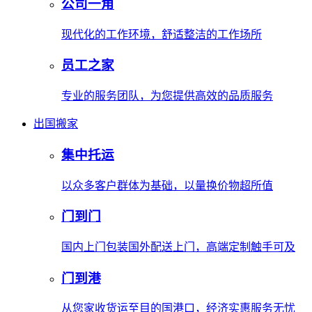
公司一角
现代化的工作环境，舒适整洁的工作场所
员工之家
专业的服务团队，为您提供高效的品质服务
出国搬家
集中托运
以众多客户群体为基础，以量换价物超所值
门到门
国内上门包装国外配送上门，高端定制触手可及
门到港
从您家收货运至目的国港口，经济实惠服务无忧